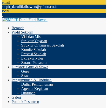
email
smpit_darulfikribawen@yahoo.co.id
local
:
Beranda
Profil Sekolah
Visi dan Misi
Struktur Yayasan
Struktur Organisasi Sekolah
Komite Sekolah
Prestasi Sekolah
Ektrakurikuler
Sarana Prasarana
Direktori Guru & Siswa
Guru
Siswa
Pengumuman & Unduhan
Daftar Pengumuman
Agenda Kegiatan
Unduhan
Galeri
Pondok Pesantren