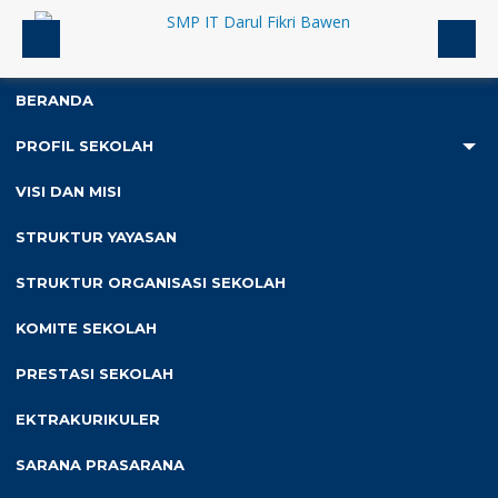
BERANDA
PROFIL SEKOLAH
1
VISI DAN MISI
Anda ada di :
Home
/
Slideshow
/
STRUKTUR YAYASAN
STRUKTUR ORGANISASI SEKOLAH
Diterbitkan :
Sabtu, 10 Agu 2024
-
Kategori :
KOMITE SEKOLAH
PRESTASI SEKOLAH
EKTRAKURIKULER
SARANA PRASARANA