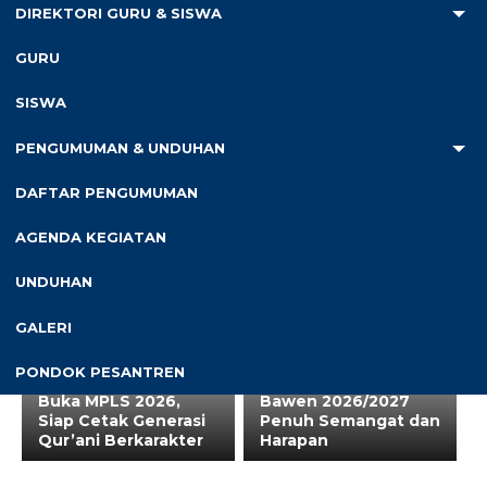
DIREKTORI GURU & SISWA
pos terkait...
GURU
SISWA
16 Jul 2026
SMP IT Darul Fikri
17 Jul 2026
PENGUMUMAN & UNDUHAN
Bekali Anak dengan
Bawen Gelar
Skill: Kelas Cooking
Pendidikan
DAFTAR PENGUMUMAN
SMPIT Darul Fikri
Leadership Bersama
Bawen Lahirkan
Anggota Komisi B
AGENDA KEGIATAN
Chef-Chef Muda
DPRD Kabupaten
Berkarakter
Semarang
UNDUHAN
14 Jul 2026
13 Jul 2026
GALERI
Semangat Baru,
Bismillah Generasi
Langkah Hebat: SMP
Qur’ani! Awalussanah
PONDOK PESANTREN
IT Darul Fikri Resmi
SMP IT Darul Fikri
Buka MPLS 2026,
Bawen 2026/2027
Siap Cetak Generasi
Penuh Semangat dan
Qur’ani Berkarakter
Harapan