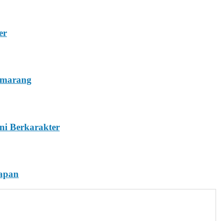
er
emarang
ni Berkarakter
rapan