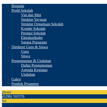
Beranda
Profil Sekolah
Visi dan Misi
Struktur Yayasan
Struktur Organisasi Sekolah
Komite Sekolah
Prestasi Sekolah
Ektrakurikuler
Sarana Prasarana
Direktori Guru & Siswa
Guru
Siswa
Pengumuman & Unduhan
Daftar Pengumuman
Agenda Kegiatan
Unduhan
Galeri
Pondok Pesantren
phone
(0298) 593576
fax
-