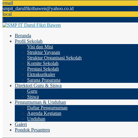
email
smpit_darulfikribawen@yahoo.co.id
local
:
Beranda
Profil Sekolah
Visi dan Misi
Struktur Yayasan
Struktur Organisasi Sekolah
Komite Sekolah
Prestasi Sekolah
Ektrakurikuler
Sarana Prasarana
Direktori Guru & Siswa
Guru
Siswa
Pengumuman & Unduhan
Daftar Pengumuman
Agenda Kegiatan
Unduhan
Galeri
Pondok Pesantren