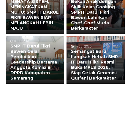
MENATA SISTEM,
Bekali Anak dengan
MENINGKATKAN
Skill: Kelas Cooking
MUTU: SMP IT DARUL
SMPIT Darul Fikri
FIKRI BAWEN SIAP
Bawen Lahirkan
MELANGKAH LEBIH
Chef-Chef Muda
MAJU
Berkarakter
16 Jul 2026
SMP IT Darul Fikri
14 Jul 2026
Bawen Gelar
Semangat Baru,
Pendidikan
Langkah Hebat: SMP
Leadership Bersama
IT Darul Fikri Resmi
Anggota Komisi B
Buka MPLS 2026,
DPRD Kabupaten
Siap Cetak Generasi
Semarang
Qur’ani Berkarakter