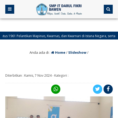
961 Pelantikan Mapinas, Kwarnas, dan Kwarnari di Istana Negara, serta pengan
50 Hari Jadi Provinsi Kalimantan Selatan.
Anda ada di :
Home
/
Slideshow
/
Diterbitkan :
Kamis, 7 Nov 2024
-
Kategori :