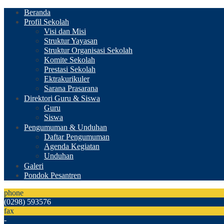
Beranda
Profil Sekolah
Visi dan Misi
Struktur Yayasan
Struktur Organisasi Sekolah
Komite Sekolah
Prestasi Sekolah
Ektrakurikuler
Sarana Prasarana
Direktori Guru & Siswa
Guru
Siswa
Pengumuman & Unduhan
Daftar Pengumuman
Agenda Kegiatan
Unduhan
Galeri
Pondok Pesantren
phone
(0298) 593576
fax
-