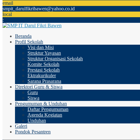
email
smpit_darulfikribawen@yahoo.co.id
local
:
Beranda
Profil Sekolah
Visi dan Misi
Struktur Yayasan
Struktur Organisasi Sekolah
Komite Sekolah
Prestasi Sekolah
Ektrakurikuler
Sarana Prasarana
Direktori Guru & Siswa
Guru
Siswa
Pengumuman & Unduhan
Daftar Pengumuman
Agenda Kegiatan
Unduhan
Galeri
Pondok Pesantren