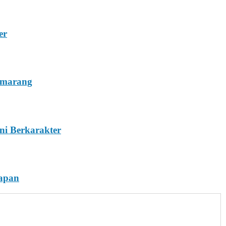
er
emarang
ni Berkarakter
rapan