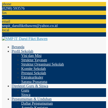
phone
(0298) 593576
fax
-
email
smpit_darulfikribawen@yahoo.co.id
local
:
Beranda
Profil Sekolah
Visi dan Misi
Struktur Yayasan
Struktur Organisasi Sekolah
Komite Sekolah
Prestasi Sekolah
Ektrakurikuler
Sarana Prasarana
Direktori Guru & Siswa
Guru
Siswa
Pengumuman & Unduhan
Daftar Pengumuman
Agenda Kegiatan