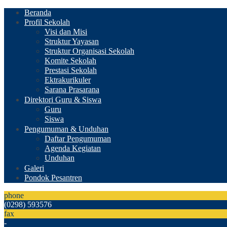
Beranda
Profil Sekolah
Visi dan Misi
Struktur Yayasan
Struktur Organisasi Sekolah
Komite Sekolah
Prestasi Sekolah
Ektrakurikuler
Sarana Prasarana
Direktori Guru & Siswa
Guru
Siswa
Pengumuman & Unduhan
Daftar Pengumuman
Agenda Kegiatan
Unduhan
Galeri
Pondok Pesantren
phone
(0298) 593576
fax
-