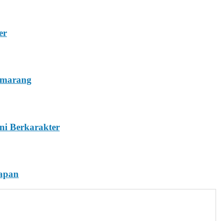
er
emarang
ni Berkarakter
rapan