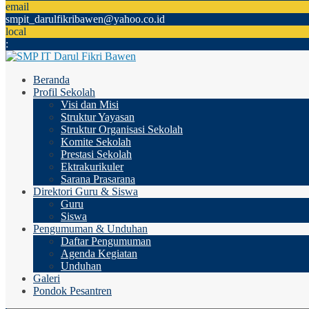
email
smpit_darulfikribawen@yahoo.co.id
local
:
Beranda
Profil Sekolah
Visi dan Misi
Struktur Yayasan
Struktur Organisasi Sekolah
Komite Sekolah
Prestasi Sekolah
Ektrakurikuler
Sarana Prasarana
Direktori Guru & Siswa
Guru
Siswa
Pengumuman & Unduhan
Daftar Pengumuman
Agenda Kegiatan
Unduhan
Galeri
Pondok Pesantren