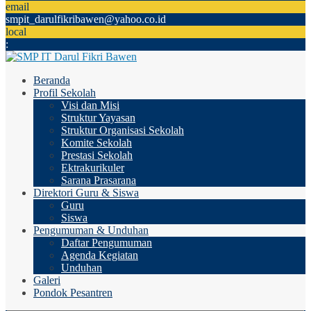
email
smpit_darulfikribawen@yahoo.co.id
local
:
Beranda
Profil Sekolah
Visi dan Misi
Struktur Yayasan
Struktur Organisasi Sekolah
Komite Sekolah
Prestasi Sekolah
Ektrakurikuler
Sarana Prasarana
Direktori Guru & Siswa
Guru
Siswa
Pengumuman & Unduhan
Daftar Pengumuman
Agenda Kegiatan
Unduhan
Galeri
Pondok Pesantren