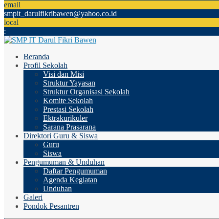
email
smpit_darulfikribawen@yahoo.co.id
local
:
Beranda
Profil Sekolah
Visi dan Misi
Struktur Yayasan
Struktur Organisasi Sekolah
Komite Sekolah
Prestasi Sekolah
Ektrakurikuler
Sarana Prasarana
Direktori Guru & Siswa
Guru
Siswa
Pengumuman & Unduhan
Daftar Pengumuman
Agenda Kegiatan
Unduhan
Galeri
Pondok Pesantren