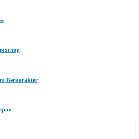
er
emarang
ni Berkarakter
rapan