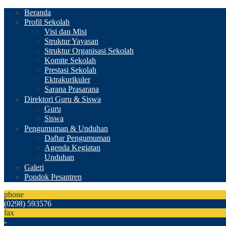
Beranda
Profil Sekolah
Visi dan Misi
Struktur Yayasan
Struktur Organisasi Sekolah
Komite Sekolah
Prestasi Sekolah
Ektrakurikuler
Sarana Prasarana
Direktori Guru & Siswa
Guru
Siswa
Pengumuman & Unduhan
Daftar Pengumuman
Agenda Kegiatan
Unduhan
Galeri
Pondok Pesantren
phone
(0298) 593576
fax
-