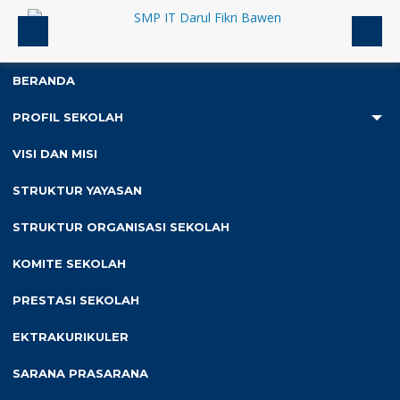
BERANDA
PROFIL SEKOLAH
1
VISI DAN MISI
Anda ada di :
Home
/
Slideshow
/
Hafalan Terbanyak
STRUKTUR YAYASAN
STRUKTUR ORGANISASI SEKOLAH
Hafalan Terbanyak
KOMITE SEKOLAH
Diterbitkan :
Kamis, 16 Jun 2022
-
Kategori :
PRESTASI SEKOLAH
EKTRAKURIKULER
SARANA PRASARANA