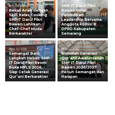
16 Jul 2026
SMP IT Darul Fikri
17 Jul 2026
Bekali Anak dengan
Bawen Gelar
Skill: Kelas Cooking
Pendidikan
SMPIT Darul Fikri
Leadership Bersama
Bawen Lahirkan
Anggota Komisi B
Chef-Chef Muda
DPRD Kabupaten
Berkarakter
Semarang
14 Jul 2026
13 Jul 2026
Semangat Baru,
Bismillah Generasi
Langkah Hebat: SMP
Qur’ani! Awalussanah
IT Darul Fikri Resmi
SMP IT Darul Fikri
Buka MPLS 2026,
Bawen 2026/2027
Siap Cetak Generasi
Penuh Semangat dan
Qur’ani Berkarakter
Harapan