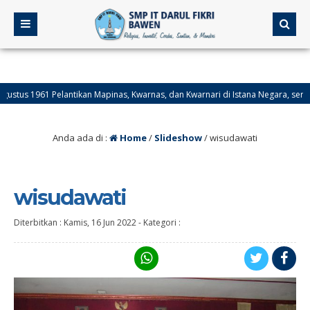
 1961 Pelantikan Mapinas, Kwarnas, dan Kwarnari di Istana Negara, serta peng
1950 Hari Jadi Provinsi Kalimantan Selatan.
Anda ada di :
Home
/
Slideshow
/
wisudawati
wisudawati
Diterbitkan :
Kamis, 16 Jun 2022
-
Kategori :