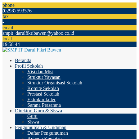
phone
(0298) 593576
fax
-
email
smpit_darulfikribawen@yahoo.co.id
local
19
:
58
45
Beranda
Profil Sekolah
Visi dan Misi
Struktur Yayasan
Struktur Organisasi Sekolah
Komite Sekolah
Prestasi Sekolah
Ektrakurikuler
Sarana Prasarana
Direktori Guru & Siswa
Guru
Siswa
Pengumuman & Unduhan
Daftar Pengumuman
Agenda Kegiatan