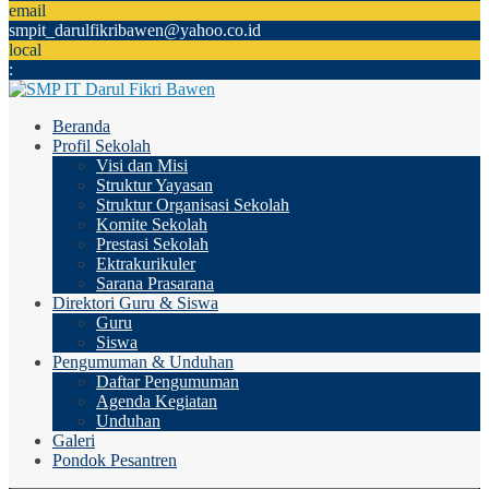
email
smpit_darulfikribawen@yahoo.co.id
local
:
Beranda
Profil Sekolah
Visi dan Misi
Struktur Yayasan
Struktur Organisasi Sekolah
Komite Sekolah
Prestasi Sekolah
Ektrakurikuler
Sarana Prasarana
Direktori Guru & Siswa
Guru
Siswa
Pengumuman & Unduhan
Daftar Pengumuman
Agenda Kegiatan
Unduhan
Galeri
Pondok Pesantren