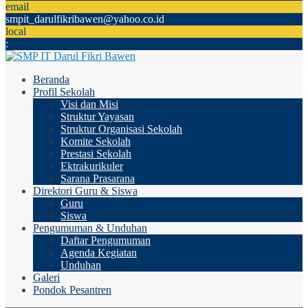
email
smpit_darulfikribawen@yahoo.co.id
local
:
Beranda
Profil Sekolah
Visi dan Misi
Struktur Yayasan
Struktur Organisasi Sekolah
Komite Sekolah
Prestasi Sekolah
Ektrakurikuler
Sarana Prasarana
Direktori Guru & Siswa
Guru
Siswa
Pengumuman & Unduhan
Daftar Pengumuman
Agenda Kegiatan
Unduhan
Galeri
Pondok Pesantren