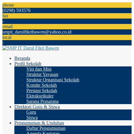
phone
(0298) 593576
fax
-
email
smpit_darulfikribawen@yahoo.co.id
local
:
Beranda
Profil Sekolah
Visi dan Misi
Struktur Yayasan
Struktur Organisasi Sekolah
Komite Sekolah
Prestasi Sekolah
Ektrakurikuler
Sarana Prasarana
Direktori Guru & Siswa
Guru
Siswa
Pengumuman & Unduhan
Daftar Pengumuman
Agenda Kegiatan