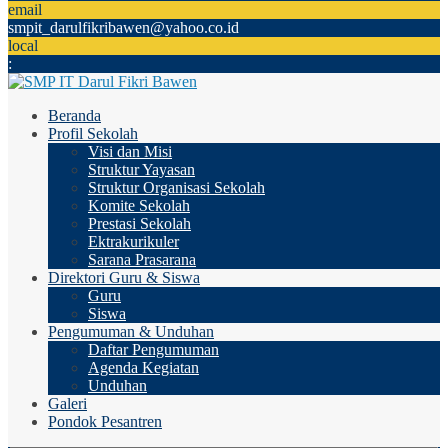
email
smpit_darulfikribawen@yahoo.co.id
local
:
Beranda
Profil Sekolah
Visi dan Misi
Struktur Yayasan
Struktur Organisasi Sekolah
Komite Sekolah
Prestasi Sekolah
Ektrakurikuler
Sarana Prasarana
Direktori Guru & Siswa
Guru
Siswa
Pengumuman & Unduhan
Daftar Pengumuman
Agenda Kegiatan
Unduhan
Galeri
Pondok Pesantren