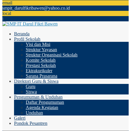
email
smpit_darulfikribawen@yahoo.co.id
local
:
Beranda
Profil Sekolah
Visi dan Misi
Struktur Yayasan
Struktur Organisasi Sekolah
Komite Sekolah
Prestasi Sekolah
Ektrakurikuler
Sarana Prasarana
Direktori Guru & Siswa
Guru
Siswa
Pengumuman & Unduhan
Daftar Pengumuman
Agenda Kegiatan
Unduhan
Galeri
Pondok Pesantren