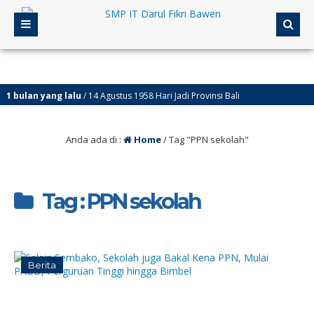
ulan yang lalu
/ 14 Agustus 1958 Hari Jadi Provinsi Bali
Anda ada di :
Home
/
Tag "PPN sekolah"
Tag : PPN sekolah
Berita