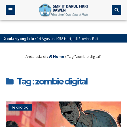
ulan yang lalu
/ 14 Agustus 1958 Hari Jadi Provinsi Bali
Anda ada di :
Home
/
Tag "zombie digital"
Tag : zombie digital
Teknologi