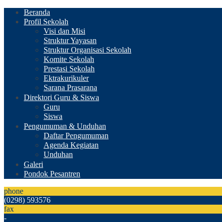
Beranda
Profil Sekolah
Visi dan Misi
Struktur Yayasan
Struktur Organisasi Sekolah
Komite Sekolah
Prestasi Sekolah
Ektrakurikuler
Sarana Prasarana
Direktori Guru & Siswa
Guru
Siswa
Pengumuman & Unduhan
Daftar Pengumuman
Agenda Kegiatan
Unduhan
Galeri
Pondok Pesantren
phone
(0298) 593576
fax
-