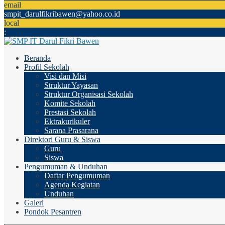
email
smpit_darulfikribawen@yahoo.co.id
local
:
Beranda
Profil Sekolah
Visi dan Misi
Struktur Yayasan
Struktur Organisasi Sekolah
Komite Sekolah
Prestasi Sekolah
Ektrakurikuler
Sarana Prasarana
Direktori Guru & Siswa
Guru
Siswa
Pengumuman & Unduhan
Daftar Pengumuman
Agenda Kegiatan
Unduhan
Galeri
Pondok Pesantren