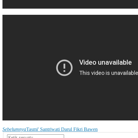
Sebelumnya
Tasmi' Santriwati Darul Fikri Bawen