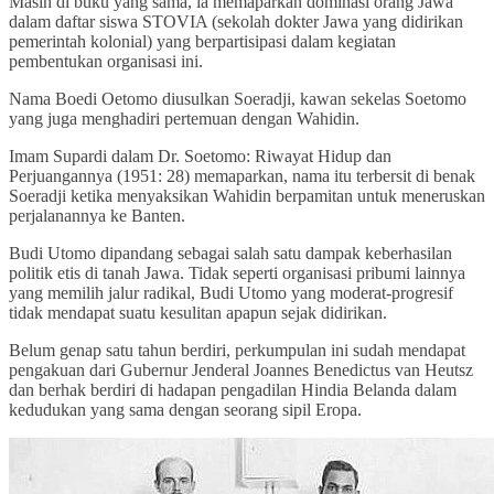
Masih di buku yang sama, ia memaparkan dominasi orang Jawa
dalam daftar siswa STOVIA (sekolah dokter Jawa yang didirikan
pemerintah kolonial) yang berpartisipasi dalam kegiatan
pembentukan organisasi ini.
Nama Boedi Oetomo diusulkan Soeradji, kawan sekelas Soetomo
yang juga menghadiri pertemuan dengan Wahidin.
Imam Supardi dalam Dr. Soetomo: Riwayat Hidup dan
Perjuangannya (1951: 28) memaparkan, nama itu terbersit di benak
Soeradji ketika menyaksikan Wahidin berpamitan untuk meneruskan
perjalanannya ke Banten.
Budi Utomo dipandang sebagai salah satu dampak keberhasilan
politik etis di tanah Jawa. Tidak seperti organisasi pribumi lainnya
yang memilih jalur radikal, Budi Utomo yang moderat-progresif
tidak mendapat suatu kesulitan apapun sejak didirikan.
Belum genap satu tahun berdiri, perkumpulan ini sudah mendapat
pengakuan dari Gubernur Jenderal Joannes Benedictus van Heutsz
dan berhak berdiri di hadapan pengadilan Hindia Belanda dalam
kedudukan yang sama dengan seorang sipil Eropa.