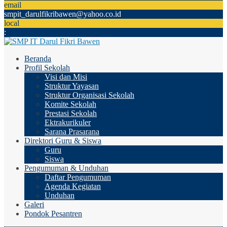
email
smpit_darulfikribawen@yahoo.co.id
local
:
Beranda
Profil Sekolah
Visi dan Misi
Struktur Yayasan
Struktur Organisasi Sekolah
Komite Sekolah
Prestasi Sekolah
Ektrakurikuler
Sarana Prasarana
Direktori Guru & Siswa
Guru
Siswa
Pengumuman & Unduhan
Daftar Pengumuman
Agenda Kegiatan
Unduhan
Galeri
Pondok Pesantren