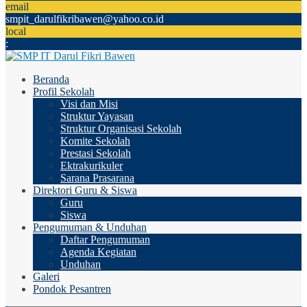
email
smpit_darulfikribawen@yahoo.co.id
local
:
Beranda
Profil Sekolah
Visi dan Misi
Struktur Yayasan
Struktur Organisasi Sekolah
Komite Sekolah
Prestasi Sekolah
Ektrakurikuler
Sarana Prasarana
Direktori Guru & Siswa
Guru
Siswa
Pengumuman & Unduhan
Daftar Pengumuman
Agenda Kegiatan
Unduhan
Galeri
Pondok Pesantren