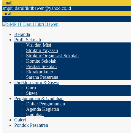
email
smpit_darulfikribawen@yahoo.co.id
local
:
Beranda
Profil Sekolah
Visi dan Misi
Struktur Yayasan
Struktur Organisasi Sekolah
Komite Sekolah
Prestasi Sekolah
Ektrakurikuler
Sarana Prasarana
Direktori Guru & Siswa
Guru
Siswa
Pengumuman & Unduhan
Daftar Pengumuman
Agenda Kegiatan
Unduhan
Galeri
Pondok Pesantren