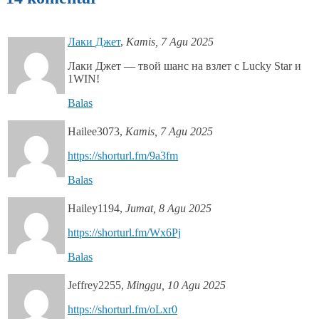
Лаки Джет
,
Kamis, 7 Agu 2025
Лаки Джет — твой шанс на взлет с Lucky Star и
1WIN!
Balas
Hailee3073
,
Kamis, 7 Agu 2025
https://shorturl.fm/9a3fm
Balas
Hailey1194
,
Jumat, 8 Agu 2025
https://shorturl.fm/Wx6Pj
Balas
Jeffrey2255
,
Minggu, 10 Agu 2025
https://shorturl.fm/oLxr0