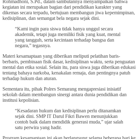
Rohmadhoni, S.Pd., dalam sambutannya menyampaikan bahwa
kegiatan ini merupakan bagian dari pendidikan karakter yang
dikemas secara terpadu, bertujuan membangun jiwa kepemimpinan,
kedisiplinan, dan semangat bela negara sejak dini.
“Kami ingin para siswa tidak hanya unggul secara
akademik, tetapi juga memiliki fisik yang kuat, mental
yang tangguh, serta kecintaan terhadap bangsa dan
negara,” tegasnya.
Materi kesamaptaan yang diberikan meliputi pelatihan baris-
berbaris, pembinaan fisik dasar, kedisiplinan waktu, serta penguatan
mental dan etika sosial. Selain itu, para siswa juga diberikan edukasi
tentang bahaya narkoba, kenakalan remaja, dan pentingnya patuh
terhadap hukum dan aturan.
Sementara itu, pihak Polres Semarang mengapresiasi inisiatif
sekolah dalam membangun sinergi antara dunia pendidikan dan
institusi kepolisian.
“Kesadaran hukum dan kedisiplinan perlu ditanamkan
sejak dini. SMP IT Darul Fikri Bawen menunjukkan
contoh baik dalam mendidik generasi muda,” ujar salah
satu perwira yang hadir.
Program kesamaptaan ini akan berlangsung selama beberapa hari ke