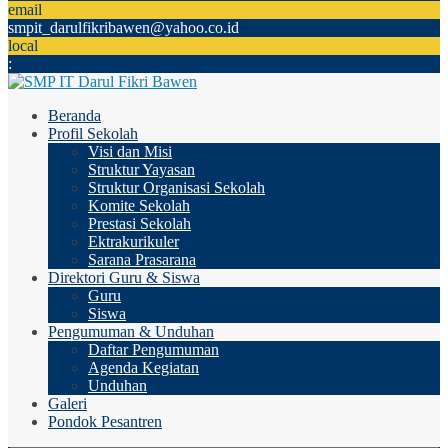
email
smpit_darulfikribawen@yahoo.co.id
local
:
Beranda
Profil Sekolah
Visi dan Misi
Struktur Yayasan
Struktur Organisasi Sekolah
Komite Sekolah
Prestasi Sekolah
Ektrakurikuler
Sarana Prasarana
Direktori Guru & Siswa
Guru
Siswa
Pengumuman & Unduhan
Daftar Pengumuman
Agenda Kegiatan
Unduhan
Galeri
Pondok Pesantren