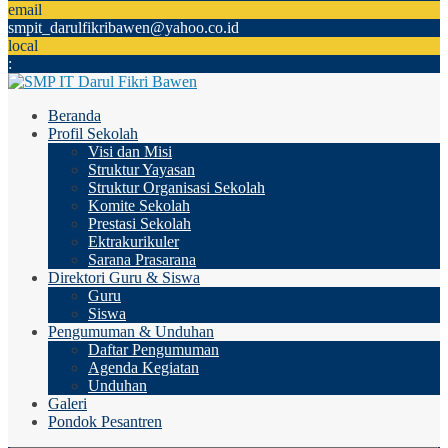
email
smpit_darulfikribawen@yahoo.co.id
local
:
Beranda
Profil Sekolah
Visi dan Misi
Struktur Yayasan
Struktur Organisasi Sekolah
Komite Sekolah
Prestasi Sekolah
Ektrakurikuler
Sarana Prasarana
Direktori Guru & Siswa
Guru
Siswa
Pengumuman & Unduhan
Daftar Pengumuman
Agenda Kegiatan
Unduhan
Galeri
Pondok Pesantren