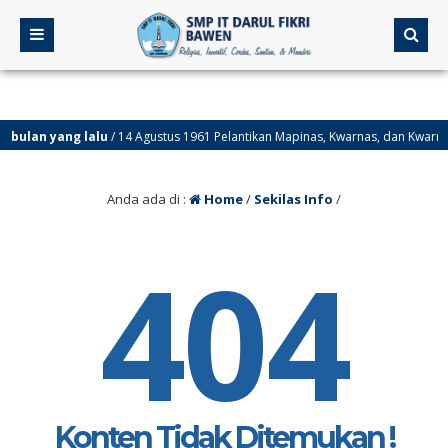
bulan yang lalu
/ 14 Agustus 1961 Pelantikan Mapinas, Kwarnas, dan Kwarnari 
bulan yang lalu
/ 14 Agustus 1950 Hari Jadi Provinsi Kalimantan Selatan.
Anda ada di :
Home
/
Sekilas Info
/
404
Konten Tidak Ditemukan !