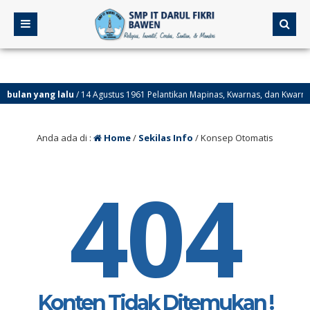
bulan yang lalu
/ 14 Agustus 1961 Pelantikan Mapinas, Kwarnas, dan Kwarnari 
bulan yang lalu
/ 14 Agustus 1950 Hari Jadi Provinsi Kalimantan Selatan.
Anda ada di :
Home
/
Sekilas Info
/
Konsep Otomatis
404
Konten Tidak Ditemukan !