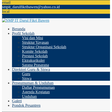
email
smpit_darulfikribawen@yahoo.co.id
local
:
Beranda
Profil Sekolah
Visi dan Misi
Struktur Yayasan
Struktur Organisasi Sekolah
Komite Sekolah
Prestasi Sekolah
Ektrakurikuler
Sarana Prasarana
Direktori Guru & Siswa
Guru
Siswa
Pengumuman & Unduhan
Daftar Pengumuman
Agenda Kegiatan
Unduhan
Galeri
Pondok Pesantren