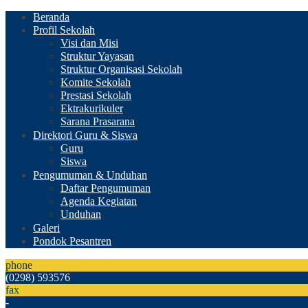
Beranda
Profil Sekolah
Visi dan Misi
Struktur Yayasan
Struktur Organisasi Sekolah
Komite Sekolah
Prestasi Sekolah
Ektrakurikuler
Sarana Prasarana
Direktori Guru & Siswa
Guru
Siswa
Pengumuman & Unduhan
Daftar Pengumuman
Agenda Kegiatan
Unduhan
Galeri
Pondok Pesantren
phone
(0298) 593576
fax
-