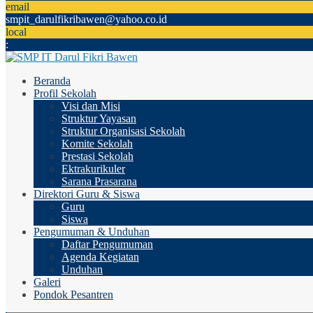
email
smpit_darulfikribawen@yahoo.co.id
local
:
Beranda
Profil Sekolah
Visi dan Misi
Struktur Yayasan
Struktur Organisasi Sekolah
Komite Sekolah
Prestasi Sekolah
Ektrakurikuler
Sarana Prasarana
Direktori Guru & Siswa
Guru
Siswa
Pengumuman & Unduhan
Daftar Pengumuman
Agenda Kegiatan
Unduhan
Galeri
Pondok Pesantren