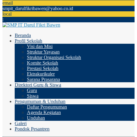
email
smpit_darulfikribawen@yahoo.co.id
local
:
Beranda
Profil Sekolah
Visi dan Misi
Struktur Yayasan
Struktur Organisasi Sekolah
Komite Sekolah
Prestasi Sekolah
Ektrakurikuler
Sarana Prasarana
Direktori Guru & Siswa
Guru
Siswa
Pengumuman & Unduhan
Daftar Pengumuman
Agenda Kegiatan
Unduhan
Galeri
Pondok Pesantren