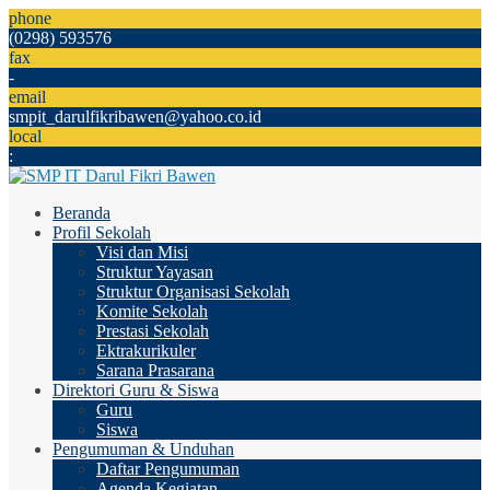
phone
(0298) 593576
fax
-
email
smpit_darulfikribawen@yahoo.co.id
local
:
Beranda
Profil Sekolah
Visi dan Misi
Struktur Yayasan
Struktur Organisasi Sekolah
Komite Sekolah
Prestasi Sekolah
Ektrakurikuler
Sarana Prasarana
Direktori Guru & Siswa
Guru
Siswa
Pengumuman & Unduhan
Daftar Pengumuman
Agenda Kegiatan