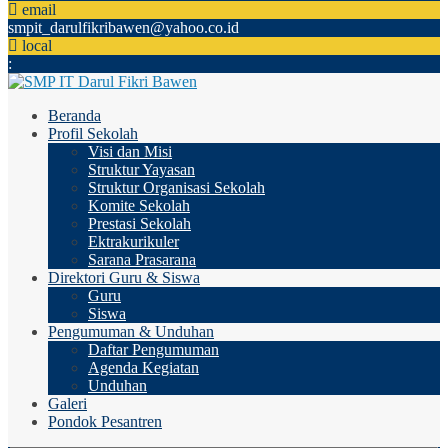
email
smpit_darulfikribawen@yahoo.co.id
local
:
Beranda
Profil Sekolah
Visi dan Misi
Struktur Yayasan
Struktur Organisasi Sekolah
Komite Sekolah
Prestasi Sekolah
Ektrakurikuler
Sarana Prasarana
Direktori Guru & Siswa
Guru
Siswa
Pengumuman & Unduhan
Daftar Pengumuman
Agenda Kegiatan
Unduhan
Galeri
Pondok Pesantren