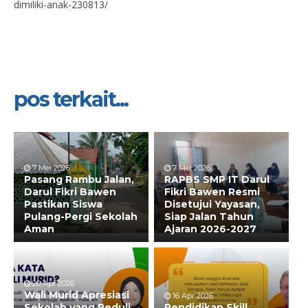
dimiliki-anak-230813/
pos terkait...
7 Mei 2026
7 Mei 2026
Pasang Rambu Jalan,
RAPBS SMP IT Darul
Darul Fikri Bawen
Fikri Bawen Resmi
Pastikan Siswa
Disetujui Yayasan,
Pulang-Pergi Sekolah
Siap Jalan Tahun
Aman
Ajaran 2026-2027
20 Apr 2026
Wali Murid Apresiasi
16 Apr 2026
Sekolah yang Peduli
Pendidikan Skill