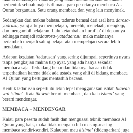
berbentuk sebuah majelis di mana para pesertanya membaca Al-
Quran bergantian. Satu orang membaca dan yang lain menyimak.
Sedangkan dari makna bahasa, tadarus berasal dari asal kata
darosa-
yadrusu
, yang artinya mempelajari, meneliti, menelaah, mengkaji,
dan mengambil pelajaran. Lalu ketambahan huruf ta’ di depannya
sehingga menjadi
tadaarosa
–
yatadaarosu
, maka maknanya
bertambah menjadi saling belajar atau mempelajari secara lebih
mendalam.
Adapun kegiatan ‘tadarusan’ yang sering dijumpai, sepertinya nyaris
tanpa pengkajian makna tiap ayat, yang ada hanya sekadar
membaca saja. Terkadang benar dan tidaknya bacaan tidak
terperhatikan karena tidak ada ustadz yang ahli di bidang membaca
Al-Quran yang bertugas mentashih bacaan.
Bentuk tadarusan seperti itu lebih tepat menggunakan istilah
tilawah
wal istima
‘. Kata
tilawah
berarti membaca, dan kata
istima’
yang
berarti mendengar.
MEMBACA = MENDENGAR
Kalau para peserta sudah fasih dan menguasai teknik membaca Al-
Quran yang baik, maka tidak mengapa bila masing-masing
membaca sendiri-sendiri. Kalaupun mau
disima’
(didengarkan) juga