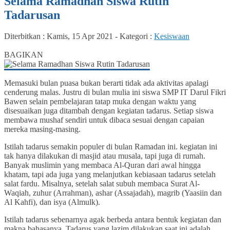
Selama Ramadhan Siswa Rutin
Tadarusan
Diterbitkan :
Kamis, 15 Apr 2021
-
Kategori :
Kesiswaan
0
BAGIKAN
Memasuki bulan puasa bukan berarti tidak ada aktivitas apalagi
cenderung malas. Justru di bulan mulia ini siswa SMP IT Darul Fikri
Bawen selain pembelajaran tatap muka dengan waktu yang
disesuaikan juga ditambah dengan kegiatan tadarus. Setiap siswa
membawa mushaf sendiri untuk dibaca sesuai dengan capaian
mereka masing-masing.
Istilah tadarus semakin populer di bulan Ramadan ini. kegiatan ini
tak hanya dilakukan di masjid atau musala, tapi juga di rumah.
Banyak muslimin yang membaca Al-Quran dari awal hingga
khatam, tapi ada juga yang melanjutkan kebiasaan tadarus setelah
salat fardu. Misalnya, setelah salat subuh membaca Surat Al-
Waqiah, zuhur (Arrahman), ashar (Assajadah), magrib (Yaasiin dan
Al Kahfi), dan isya (Almulk).
Istilah tadarus sebenarnya agak berbeda antara bentuk kegiatan dan
makna bahasanya. Tadarus yang lazim dilakukan saat ini adalah