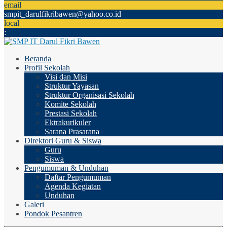
email
smpit_darulfikribawen@yahoo.co.id
local
:
Beranda
Profil Sekolah
Visi dan Misi
Struktur Yayasan
Struktur Organisasi Sekolah
Komite Sekolah
Prestasi Sekolah
Ektrakurikuler
Sarana Prasarana
Direktori Guru & Siswa
Guru
Siswa
Pengumuman & Unduhan
Daftar Pengumuman
Agenda Kegiatan
Unduhan
Galeri
Pondok Pesantren