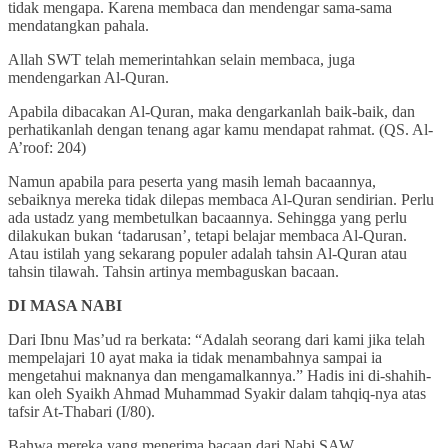
tidak mengapa. Karena membaca dan mendengar sama-sama
mendatangkan pahala.
Allah SWT telah memerintahkan selain membaca, juga
mendengarkan Al-Quran.
Apabila dibacakan Al-Quran, maka dengarkanlah baik-baik, dan
perhatikanlah dengan tenang agar kamu mendapat rahmat. (QS. Al-
A’roof: 204)
Namun apabila para peserta yang masih lemah bacaannya,
sebaiknya mereka tidak dilepas membaca Al-Quran sendirian. Perlu
ada ustadz yang membetulkan bacaannya. Sehingga yang perlu
dilakukan bukan ‘tadarusan’, tetapi belajar membaca Al-Quran.
Atau istilah yang sekarang populer adalah tahsin Al-Quran atau
tahsin tilawah. Tahsin artinya membaguskan bacaan.
DI MASA NABI
Dari Ibnu Mas’ud ra berkata: “Adalah seorang dari kami jika telah
mempelajari 10 ayat maka ia tidak menambahnya sampai ia
mengetahui maknanya dan mengamalkannya.” Hadis ini di-shahih-
kan oleh Syaikh Ahmad Muhammad Syakir dalam tahqiq-nya atas
tafsir At-Thabari (I/80).
Bahwa mereka yang menerima bacaan dari Nabi SAW