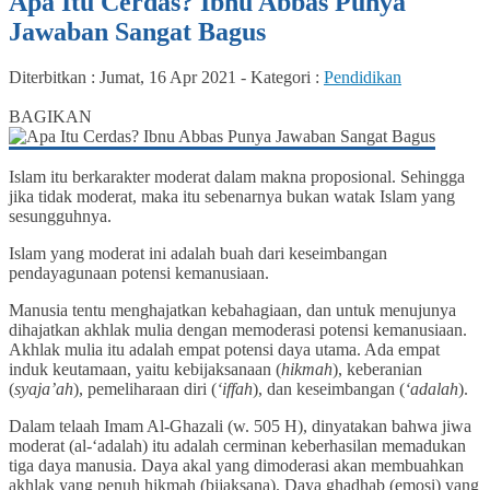
Apa Itu Cerdas? Ibnu Abbas Punya
Jawaban Sangat Bagus
Diterbitkan :
Jumat, 16 Apr 2021
-
Kategori :
Pendidikan
0
BAGIKAN
Islam itu berkarakter moderat dalam makna proposional. Sehingga
jika tidak moderat, maka itu sebenarnya bukan watak Islam yang
sesungguhnya.
Islam yang moderat ini adalah buah dari keseimbangan
pendayagunaan potensi kemanusiaan.
Manusia tentu menghajatkan kebahagiaan, dan untuk menujunya
dihajatkan akhlak mulia dengan memoderasi potensi kemanusiaan.
Akhlak mulia itu adalah empat potensi daya utama. Ada empat
induk keutamaan, yaitu kebijaksanaan (
hikmah
), keberanian
(
syaja’ah
), pemeliharaan diri (
‘iffah
), dan keseimbangan (
‘adalah
).
Dalam telaah Imam Al-Ghazali (w. 505 H), dinyatakan bahwa jiwa
moderat (al-‘adalah) itu adalah cerminan keberhasilan memadukan
tiga daya manusia. Daya akal yang dimoderasi akan membuahkan
akhlak yang penuh hikmah (bijaksana). Daya ghadhab (emosi) yang