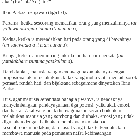
akal’ (Ra’s al-‘Aql) itu?”
Ibnu Abbas menjawab (tiga hal):
Pertama, ketika seseorang memaafkan orang yang menzaliminya (
an
ya’fuwa al-rajulu ‘aman dzalamahu
);
Kedua, ketika ia merendahkan hati pada orang yang di bawahnya
(
an yatawadla’a li man dunahu
);
Ketiga, ketika ia menimbang pikir kemudian baru berkata (
an
yatadabbara tsumma yatakallama
).
Demikianlah, manusia yang mendayagunakan akalnya dengan
proposional akan melahirkan akhlak yang mulia yaitu menjadi sosok
pemaaf, rendah hati, dan bijaksana sebagaimana dinyatakan Ibnu
Abbas.
Dus, agar manusia senantiasa bahagia jiwanya, ia hendaknya
menyeimbangkan pendayagunaan tiga potensi, yaitu akal, emosi,
dan hasrat. Akal yang tidak didayagunakan secara baik akan
melahirkan manusia yang sombong dan durhaka, emosi yang tidak
digunakan dengan baik akan membawa manusia pada
kesembronoan tindakan, dan hasrat yang tidak terkendali akan
membawa manusia pada pemuasan nafsu kebinatangan.