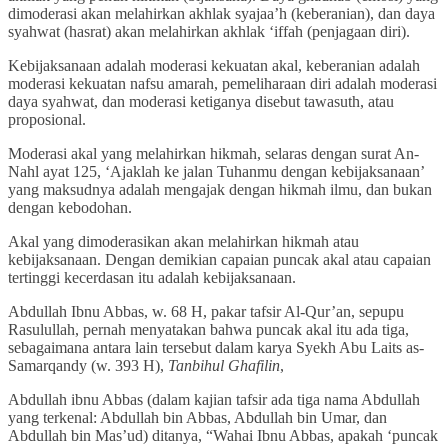
dimoderasi akan melahirkan akhlak syajaa’h (keberanian), dan daya
syahwat (hasrat) akan melahirkan akhlak ‘iffah (penjagaan diri).
Kebijaksanaan adalah moderasi kekuatan akal, keberanian adalah
moderasi kekuatan nafsu amarah, pemeliharaan diri adalah moderasi
daya syahwat, dan moderasi ketiganya disebut tawasuth, atau
proposional.
Moderasi akal yang melahirkan hikmah, selaras dengan surat An-
Nahl ayat 125, ‘Ajaklah ke jalan Tuhanmu dengan kebijaksanaan’
yang maksudnya adalah mengajak dengan hikmah ilmu, dan bukan
dengan kebodohan.
Akal yang dimoderasikan akan melahirkan hikmah atau
kebijaksanaan. Dengan demikian capaian puncak akal atau capaian
tertinggi kecerdasan itu adalah kebijaksanaan.
Abdullah Ibnu Abbas, w. 68 H, pakar tafsir Al-Qur’an, sepupu
Rasulullah, pernah menyatakan bahwa puncak akal itu ada tiga,
sebagaimana antara lain tersebut dalam karya Syekh Abu Laits as-
Samarqandy (w. 393 H),
Tanbihul Ghafilin
,
Abdullah ibnu Abbas (dalam kajian tafsir ada tiga nama Abdullah
yang terkenal: Abdullah bin Abbas, Abdullah bin Umar, dan
Abdullah bin Mas’ud) ditanya, “Wahai Ibnu Abbas, apakah ‘puncak