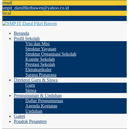
email
smpit_darulfikribawen@yahoo.co.id
local
:
Beranda
Profil Sekolah
Visi dan Misi
Struktur Yayasan
Struktur Organisasi Sekolah
Komite Sekolah
Prestasi Sekolah
Ektrakurikuler
Sarana Prasarana
Direktori Guru & Siswa
Guru
Siswa
Pengumuman & Unduhan
Daftar Pengumuman
Agenda Kegiatan
Unduhan
Galeri
Pondok Pesantren