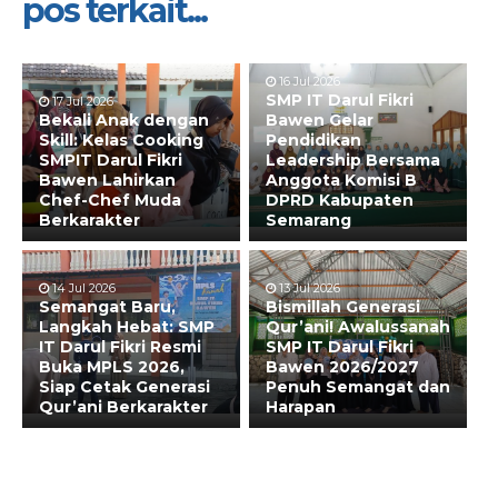
pos terkait...
16 Jul 2026
SMP IT Darul Fikri
17 Jul 2026
Bekali Anak dengan
Bawen Gelar
Skill: Kelas Cooking
Pendidikan
SMPIT Darul Fikri
Leadership Bersama
Bawen Lahirkan
Anggota Komisi B
Chef-Chef Muda
DPRD Kabupaten
Berkarakter
Semarang
14 Jul 2026
13 Jul 2026
Semangat Baru,
Bismillah Generasi
Langkah Hebat: SMP
Qur’ani! Awalussanah
IT Darul Fikri Resmi
SMP IT Darul Fikri
Buka MPLS 2026,
Bawen 2026/2027
Siap Cetak Generasi
Penuh Semangat dan
Qur’ani Berkarakter
Harapan