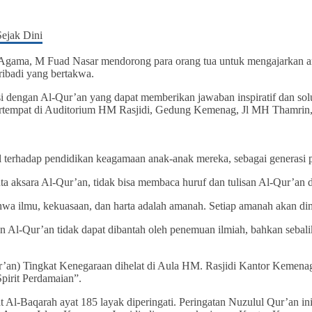
 Agama, M Fuad Nasar mendorong para orang tua untuk mengajarkan a
ribadi yang bertakwa.
aksi dengan Al-Qur’an yang dapat memberikan jawaban inspiratif dan solu
bertempat di Auditorium HM Rasjidi, Gedung Kemenag, Jl MH Thamrin, J
terhadap pendidikan keagamaan anak-anak mereka, sebagai generasi p
ta aksara Al-Qur’an, tidak bisa membaca huruf dan tulisan Al-Qur’an
wa ilmu, kekuasaan, dan harta adalah amanah. Setiap amanah akan di
an Al-Qur’an tidak dapat dibantah oleh penemuan ilmiah, bahkan seba
’an) Tingkat Kenegaraan dihelat di Aula HM. Rasjidi Kantor Kemenag
pirit Perdamaian”.
t Al-Baqarah ayat 185 layak diperingati. Peringatan Nuzulul Qur’an