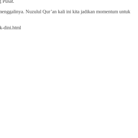
 Pusat.
menggalinya. Nuzulul Qur’an kali ini kita jadikan momentum untuk
k-dini.html