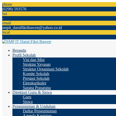
phone
(0298) 593576
fax
-
email
smpit_darulfikribawen@yahoo.co.id
local
:
Beranda
Profil Sekolah
Visi dan Misi
Struktur Yayasan
Struktur Organisasi Sekolah
Komite Sekolah
Prestasi Sekolah
Ektrakurikuler
Sarana Prasarana
Direktori Guru & Siswa
Guru
Siswa
Pengumuman & Unduhan
Daftar Pengumuman
Agenda Kegiatan