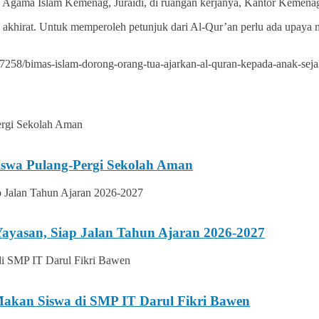
 Agama Islam Kemenag, Juraidi, di ruangan kerjanya, Kantor Kemenag
 akhirat. Untuk memperoleh petunjuk dari Al-Qur’an perlu ada upaya 
258/bimas-islam-dorong-orang-tua-ajarkan-al-quran-kepada-anak-seja
iswa Pulang-Pergi Sekolah Aman
ayasan, Siap Jalan Tahun Ajaran 2026-2027
 Makan Siswa di SMP IT Darul Fikri Bawen