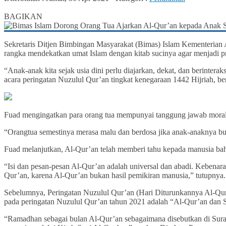
0
BAGIKAN
Sekretaris Ditjen Bimbingan Masyarakat (Bimas) Islam Kementerian
rangka mendekatkan umat Islam dengan kitab sucinya agar menjadi p
“Anak-anak kita sejak usia dini perlu diajarkan, dekat, dan berinter
acara peringatan Nuzulul Qur’an tingkat kenegaraan 1442 Hijriah, 
Fuad mengingatkan para orang tua mempunyai tanggung jawab moral 
“Orangtua semestinya merasa malu dan berdosa jika anak-anaknya bu
Fuad melanjutkan, Al-Qur’an telah memberi tahu kepada manusia bah
“Isi dan pesan-pesan Al-Qur’an adalah universal dan abadi. Kebenar
Qur’an, karena Al-Qur’an bukan hasil pemikiran manusia,” tutupnya.
Sebelumnya, Peringatan Nuzulul Qur’an (Hari Diturunkannya Al-Qur
pada peringatan Nuzulul Qur’an tahun 2021 adalah “Al-Qur’an dan S
“Ramadhan sebagai bulan Al-Qur’an sebagaimana disebutkan di Sura