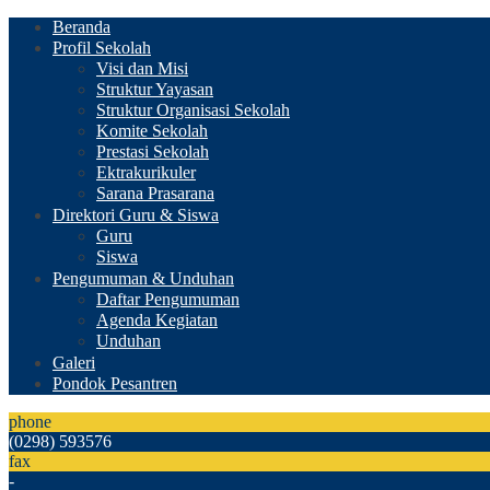
Beranda
Profil Sekolah
Visi dan Misi
Struktur Yayasan
Struktur Organisasi Sekolah
Komite Sekolah
Prestasi Sekolah
Ektrakurikuler
Sarana Prasarana
Direktori Guru & Siswa
Guru
Siswa
Pengumuman & Unduhan
Daftar Pengumuman
Agenda Kegiatan
Unduhan
Galeri
Pondok Pesantren
phone
(0298) 593576
fax
-