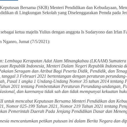
eputusan Bersama (SKB) Menteri Pendidikan dan Kebudayaan, Mente
endidikan di Lingkungan Sekolah yang Diselenggarakan Pemda pada J
bagai ketua majelis Yulius dengan anggota Is Sudaryono dan Irfan F
n Nganro, Jumat (7/5/2021):
hon: Lembaga Kerapatan Adat Alam Minangkabau (LKAAM) Sumatera B
aan Republik Indonesia, Menteri Dalam Negeri Republik Indonesia 
kaian Seragam dan Atribut Bagi Peserta Didik, Pendidik, dan Tenag
nggal 3 Februari 2021 bertentangan dengan peraturan perundang-und
h, Pasal 1 angka 1 Undang-Undang Nomor 35 tahun 2014 tentang 
hun 2011 tentang Pembentukan Peraturan Perundang-undangan, Pasal 
sional, dan karenanya tidak sah dan tidak mempunyai kekuatan huk
II untuk mencabut Keputusan Bersama Menteri Pendidikan dan Kebud
21, Nomor 025-199 Tahun 2021, Nomor 219 Tahun 2021 tentang Pengg
akan Pemerintah Daerah Pada Jenjang Pendidikan Dasar dan Menenga
sia mencantumkan petikan putusan ini dalam Berita Negara dan dipu