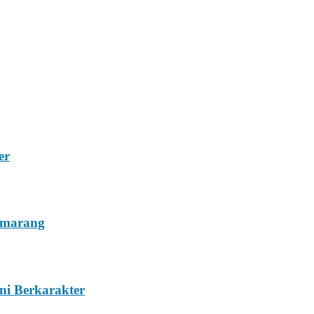
er
emarang
ni Berkarakter