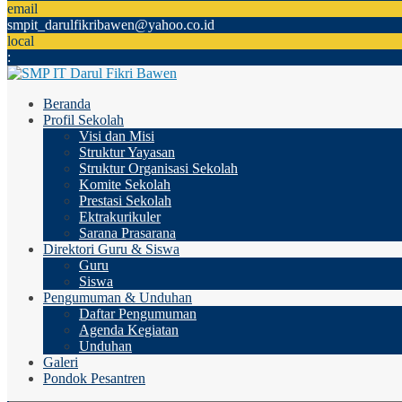
email
smpit_darulfikribawen@yahoo.co.id
local
:
Beranda
Profil Sekolah
Visi dan Misi
Struktur Yayasan
Struktur Organisasi Sekolah
Komite Sekolah
Prestasi Sekolah
Ektrakurikuler
Sarana Prasarana
Direktori Guru & Siswa
Guru
Siswa
Pengumuman & Unduhan
Daftar Pengumuman
Agenda Kegiatan
Unduhan
Galeri
Pondok Pesantren