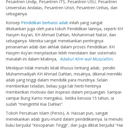
Pesantren Undip, Pesantren ITS, Pesantren USU, Pesantren
Universitas Andalas, Pesantren Unsri, Pesantren Unhas, dan
sebagainya.
Konsep
Pendidikan berbasis adab
inilah yang sangat
ditekankan juga oleh para tokoh Pendidikan lainnya, seperti KH
Hasyim Asy’ari, KH Ahmad Dahlan, Mohammad Natsir, dan
sebagainya. Mereka sangat menekankan pentingnya
penanaman adab dan akhlak dalam proses Pendidikan. KH
Hasyim Asy’ari menjelaskan lebih mendalam dan sistematis
masalah ini dalam kitabnya,
Adabul Alim wal-Muta’allim
.
Meskipun tidak menulis kitab khusus tentang adab, pendiri
Muhammadiyah KH Ahmad Dahlan, misalnya, dikenal memiliki
adab yang tinggi dalam mendidik para muridnya. Selain
memberikan teladan, beliau juga tak henti-hentinya
memberikan motivasi dan inspirasi dalam perjuangan. Sampai-
sampai Bung Karno mengakui, ketika berusia 15 tahun, ia
sudah “menginthil Kiai Dahlan”.
Tokoh Persatuan Islam (Persis), A. Hassan pun, sangat
menekankan adab guru-murid dalam pendidikannya. Ia menulis
buku berjudul “Kesopanan Tinggi”, dan juga diktat berjudul “Hai