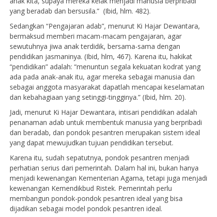
anak kita, supaya mereka kelak menjadi manusia berpribadi
yang beradab dan bersusila.” (Ibid, hlm. 482).
Sedangkan “Pengajaran adab”, menurut Ki Hajar Dewantara,
bermaksud memberi macam-macam pengajaran, agar
sewutuhnya jiwa anak terdidik, bersama-sama dengan
pendidikan jasmaninya. (Ibid, hlm, 467). Karena itu, hakikat
“pendidikan” adalah: “menuntun segala kekuatan kodrat yang
ada pada anak-anak itu, agar mereka sebagai manusia dan
sebagai anggota masyarakat dapatlah mencapai keselamatan
dan kebahagiaan yang setinggi-tingginya.” (Ibid, hlm. 20).
Jadi, menurut Ki Hajar Dewantara, intisari pendidikan adalah
penanaman adab untuk membentuk manusia yang berpribadi
dan beradab, dan pondok pesantren merupakan sistem ideal
yang dapat mewujudkan tujuan pendidikan tersebut.
Karena itu, sudah sepatutnya, pondok pesantren menjadi
perhatian serius dari pemerintah. Dalam hal ini, bukan hanya
menjadi kewenangan Kementerian Agama, tetapi juga menjadi
kewenangan Kemendikbud Ristek. Pemerintah perlu
membangun pondok-pondok pesantren ideal yang bisa
dijadikan sebagai model pondok pesantren ideal.