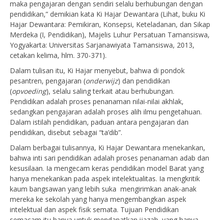
maka pengajaran dengan sendiri selalu berhubungan dengan
pendidikan,” demikian kata Ki Hajar Dewantara (Lihat, buku Ki
Hajar Dewantara: Pemikiran, Konsepsi, Keteladanan, dan Sikap
Merdeka (I, Pendidikan), Majelis Luhur Persatuan Tamansiswa,
Yogyakarta: Universitas Sarjanawiyata Tamansiswa, 2013,
cetakan kelima, hlm. 370-371).
Dalam tulisan itu, Ki Hajar menyebut, bahwa di pondok
pesantren, pengajaran (
onderwijz
) dan pendidikan
(
opvoeding
), selalu saling terkait atau berhubungan.
Pendidikan adalah proses penanaman nilai-nilai akhlak,
sedangkan pengajaran adalah proses alih ilmu pengetahuan.
Dalam istilah pendidikan, paduan antara pengajaran dan
pendidikan, disebut sebagai “ta’dib”.
Dalam berbagai tulisannya, Ki Hajar Dewantara menekankan,
bahwa inti sari pendidikan adalah proses penanaman adab dan
kesusilaan. Ia mengecam keras pendidikan model Barat yang
hanya menekankan pada aspek intelektualitas. Ia mengkritik
kaum bangsawan yang lebih suka mengirimkan anak-anak
mereka ke sekolah yang hanya mengembangkan aspek
intelektual dan aspek fisik semata. Tujuan Pendidikan
semacam itu hanya untuk mendapatkan ijazah, yang hanya