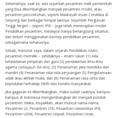
Sebenarnya, saat ini, ada sejumlah pesantren milik pemerintah
yang bisa dikembangkan menjadi pesantren model, atau
pesantren percontohan, seperti Madrasah Insan Cendekia di
Serpong dan berbagai tempat lainnya. Sejumlah Perguruan
Tinggi Negeri – seperti IPB – juga telah menerapkan model
Pendidikan pesantren, meskipun hanya berlangsung setahun,
dan belum menggunakan konsep pendidikan pesantren,
sebagaimana seharusnya.
Sebab, menurut saya, dalam sejarah Pendidikan Islam,
pesantren memiliki – setidaknya – enam rukun: (1) Ada
keteladanan pimpinan dan guru (2) pendalaman ilmu-ilmu
agama (
tafaqquh fid-din
), (3) Penanaman jiwa merdeka dan
mandiri (4) Penanaman nilai-nilai perjuangan (5) Pengutamaan
adab atau akhlak mulia, dan (6) Penanaman rasa cinta dan
kepedulian terhadap NKRI dan kondisi masyarakat.
Jika gagasan ini dikembangkan, maka sudah saatnya, kampus-
kampus di Indonesia mengembangkan diri menjadi pondok
pesantren. Maka, insyaAllah, akan muncul nama-nama:
Pesantren UI, Pesantren ITB, Pesantren Universitas IPB,
Pesantren UGM, Pesantren Unpad, Pesantren Unair,