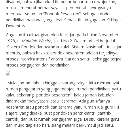
disadari, bahwa jika tekad itu benar-benar mau diwujudkan,
maka – menurut hemat saya — pemerintah seyogyanya
membuat sejumlah “Pondok Pesantren”, sebagai model
pendidikan nasional yang ideal. Sebab, itulah gagasan Ki Hajar
Dewantara.
Gagasan itu dituangkan oleh Ki Hajar, pada bulan November
1928, di
Majalah Wasita,
Jilid I No.2. Dalam artikel berjudul
“Sistem Pondok dan Asrama Itulah Sistem Nasional”, Ki Hajar
menulis, bahwa hakikat pondok pesantren adalah terjadinya
proses interaksi intensif antara Kiai dan santri, sehingga terjadi
proses pengajaran dan pendidikan.
“Mulai jaman dahulu hingga sekarang rakyat kita mempunyai
rumah pengajaran yang juga menjadi rumah pendidikan, yaitu
kalau sekarang “pondok pesantren”, kalau jaman kabudan
dinamakan “pawiyatan” atau “asrama”. Ada pun sifatnya
pesantren atau pondok dan asrama yaitu rumah Kiai guru (Ki
Hajar), yang dipakai buat pondokan santri-santri (cantrik-
cantrik) dan buat rumah pengajaran juga. Di situ karena guru
dan murid tiap-tiap hari, siang malam berkumpul jadi satu,