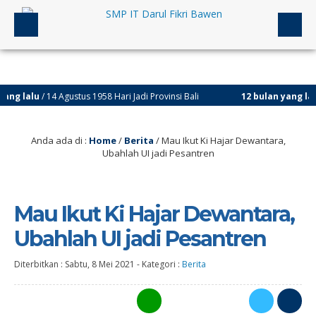
u
/ 14 Agustus 1958 Hari Jadi Provinsi Bali
12 bulan yang lalu
/ 14 Agu
Anda ada di :
Home
/
Berita
/
Mau Ikut Ki Hajar Dewantara,
Ubahlah UI jadi Pesantren
Mau Ikut Ki Hajar Dewantara,
Ubahlah UI jadi Pesantren
Diterbitkan :
Sabtu, 8 Mei 2021
-
Kategori :
Berita
0