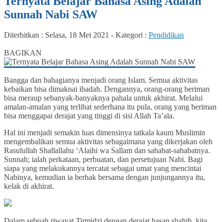
Ternyata Belajar Bahasa Asing Adalah
Sunnah Nabi SAW
Diterbitkan :
Selasa, 18 Mei 2021
-
Kategori :
Pendidikan
0
BAGIKAN
Bangga dan bahagianya menjadi orang Islam. Semua aktivitas
kebaikan bisa dimaknai ibadah. Dengannya, orang-orang beriman
bisa meraup sebanyak-banyaknya pahala untuk akhirat. Melalui
amalan-amalan yang terlihat sederhana itu pula, orang yang beriman
bisa menggapai derajat yang tinggi di sisi Allah Ta’ala.
Hal ini menjadi semakin luas dimensinya tatkala kaum Muslimin
mengembalikan semua aktivitas sebagaimana yang dikerjakan oleh
Rasulullah Shallallahu ‘Alaihi wa Sallam dan sahabat-sahabatnya.
Sunnah; ialah perkataan, perbuatan, dan persetujuan Nabi. Bagi
siapa yang melakukannya tercatat sebagai umat yang mencintai
Nabinya, kemudian ia berhak bersama dengan junjungannya itu,
kelak di akhirat.
Dalam sebuah riwayat Tirmidzi dengan derajat hasan shahih, kita