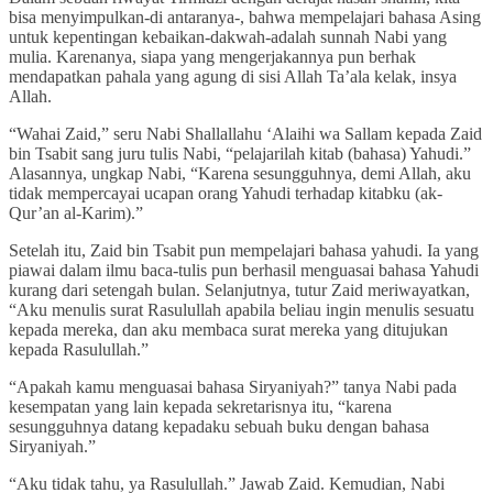
bisa menyimpulkan-di antaranya-, bahwa mempelajari bahasa Asing
untuk kepentingan kebaikan-dakwah-adalah sunnah Nabi yang
mulia. Karenanya, siapa yang mengerjakannya pun berhak
mendapatkan pahala yang agung di sisi Allah Ta’ala kelak, insya
Allah.
“Wahai Zaid,” seru Nabi Shallallahu ‘Alaihi wa Sallam kepada Zaid
bin Tsabit sang juru tulis Nabi, “pelajarilah kitab (bahasa) Yahudi.”
Alasannya, ungkap Nabi, “Karena sesungguhnya, demi Allah, aku
tidak mempercayai ucapan orang Yahudi terhadap kitabku (ak-
Qur’an al-Karim).”
Setelah itu, Zaid bin Tsabit pun mempelajari bahasa yahudi. Ia yang
piawai dalam ilmu baca-tulis pun berhasil menguasai bahasa Yahudi
kurang dari setengah bulan. Selanjutnya, tutur Zaid meriwayatkan,
“Aku menulis surat Rasulullah apabila beliau ingin menulis sesuatu
kepada mereka, dan aku membaca surat mereka yang ditujukan
kepada Rasulullah.”
“Apakah kamu menguasai bahasa Siryaniyah?” tanya Nabi pada
kesempatan yang lain kepada sekretarisnya itu, “karena
sesungguhnya datang kepadaku sebuah buku dengan bahasa
Siryaniyah.”
“Aku tidak tahu, ya Rasulullah.” Jawab Zaid. Kemudian, Nabi