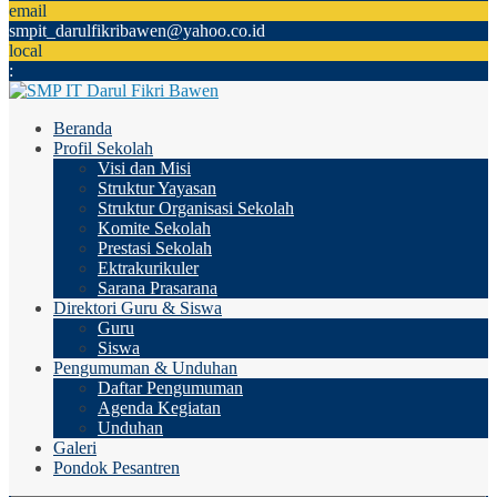
email
smpit_darulfikribawen@yahoo.co.id
local
:
Beranda
Profil Sekolah
Visi dan Misi
Struktur Yayasan
Struktur Organisasi Sekolah
Komite Sekolah
Prestasi Sekolah
Ektrakurikuler
Sarana Prasarana
Direktori Guru & Siswa
Guru
Siswa
Pengumuman & Unduhan
Daftar Pengumuman
Agenda Kegiatan
Unduhan
Galeri
Pondok Pesantren