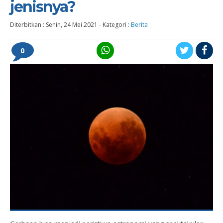
jenisnya?
Diterbitkan :
Senin, 24 Mei 2021
-
Kategori :
Berita
0