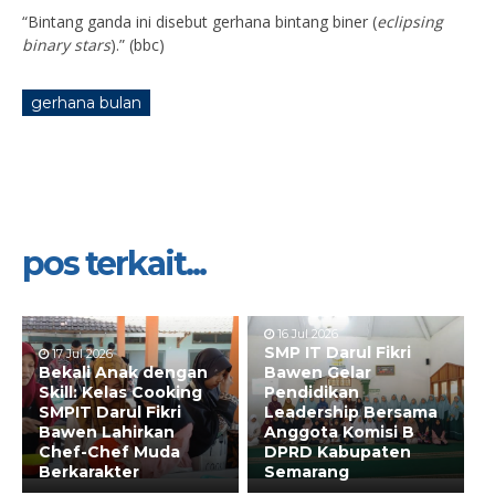
“Bintang ganda ini disebut gerhana bintang biner (
eclipsing
binary stars
).” (bbc)
gerhana bulan
pos terkait...
16 Jul 2026
SMP IT Darul Fikri
17 Jul 2026
Bekali Anak dengan
Bawen Gelar
Skill: Kelas Cooking
Pendidikan
SMPIT Darul Fikri
Leadership Bersama
Bawen Lahirkan
Anggota Komisi B
Chef-Chef Muda
DPRD Kabupaten
Berkarakter
Semarang