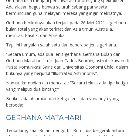
Gerhana bisa menjadi peristiwa astronomi yang spektakuler.
Ada alasan bagus bahwa seluruh cabang pariwisata
bermunculan guna melayani mereka yang ingin melihatnya.
Gerhana berikutnya akan terjadi pada 26 Mei 2021 – gerhana
bulan total yang akan terlihat dari Asia timur, Australia,
melintasi Pasifik, dan Amerika.
Tapi ini hanyalah salah satu dari beberapa jenis gerhana.
“Secara umum, ada dua jenis gerhana: Gerhana Bulan dan
Gerhana Matahari,” tulis Juan Carlos Beamín, astrofisikawan di
Pusat Komunikasi Sains dari Universitas Otonomi Chile, dalam
bukunya yang berjudul “Illustrated Astronomy”.
Namun kemudian dia mencatat: “Secara teknis ada tipe ketiga
yang meliputi dua bintang.”
Berikut adalah uraian dari ketiga jenis dan variannya yang
berbeda:
GERHANA MATAHARI
Terkadang, saat Bulan mengorbit Bumi, dia bergerak antara