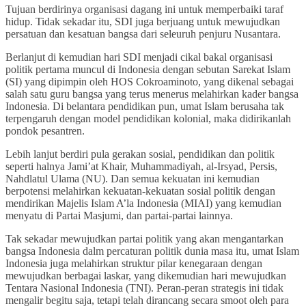
Tujuan berdirinya organisasi dagang ini untuk memperbaiki taraf
hidup. Tidak sekadar itu, SDI juga berjuang untuk mewujudkan
persatuan dan kesatuan bangsa dari seleuruh penjuru Nusantara.
Berlanjut di kemudian hari SDI menjadi cikal bakal organisasi
politik pertama muncul di Indonesia dengan sebutan Sarekat Islam
(SI) yang dipimpin oleh HOS Cokroaminoto, yang dikenal sebagai
salah satu guru bangsa yang terus menerus melahirkan kader bangsa
Indonesia. Di belantara pendidikan pun, umat Islam berusaha tak
terpengaruh dengan model pendidikan kolonial, maka didirikanlah
pondok pesantren.
Lebih lanjut berdiri pula gerakan sosial, pendidikan dan politik
seperti halnya Jami’at Khair, Muhammadiyah, al-Irsyad, Persis,
Nahdlatul Ulama (NU). Dan semua kekuatan ini kemudian
berpotensi melahirkan kekuatan-kekuatan sosial politik dengan
mendirikan Majelis Islam A’la Indonesia (MIAI) yang kemudian
menyatu di Partai Masjumi, dan partai-partai lainnya.
Tak sekadar mewujudkan partai politik yang akan mengantarkan
bangsa Indonesia dalm percaturan politik dunia masa itu, umat Islam
Indonesia juga melahirkan struktur pilar kenegaraan dengan
mewujudkan berbagai laskar, yang dikemudian hari mewujudkan
Tentara Nasional Indonesia (TNI). Peran-peran strategis ini tidak
mengalir begitu saja, tetapi telah dirancang secara smoot oleh para