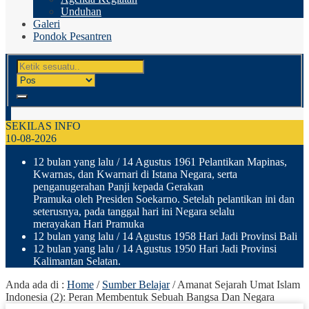
Unduhan
Galeri
Pondok Pesantren
SEKILAS INFO
10-08-2026
12 bulan yang lalu
/ 14 Agustus 1961 Pelantikan Mapinas,
Kwarnas, dan Kwarnari di Istana Negara, serta
penganugerahan Panji kepada Gerakan
Pramuka oleh Presiden Soekarno. Setelah pelantikan ini dan
seterusnya, pada tanggal hari ini Negara selalu
merayakan Hari Pramuka
12 bulan yang lalu
/ 14 Agustus 1958 Hari Jadi Provinsi Bali
12 bulan yang lalu
/ 14 Agustus 1950 Hari Jadi Provinsi
Kalimantan Selatan.
Anda ada di :
Home
/
Sumber Belajar
/
Amanat Sejarah Umat Islam
Indonesia (2): Peran Membentuk Sebuah Bangsa Dan Negara