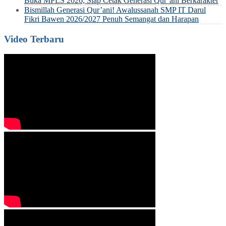
Buka MPLS 2026, Siap Cetak Generasi Qur’ani Berkarakter
Bismillah Generasi Qur’ani! Awalussanah SMP IT Darul
Fikri Bawen 2026/2027 Penuh Semangat dan Harapan
Video Terbaru