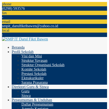
phone
(0298) 593576
fax
-
email
smpit_darulfikribawen@yahoo.co.id
local
:
Beranda
Profil Sekolah
Visi dan Misi
Struktur Yayasan
Struktur Organisasi Sekolah
Komite Sekolah
Prestasi Sekolah
Ektrakurikuler
Sarana Prasarana
Direktori Guru & Siswa
Guru
Siswa
Pengumuman & Unduhan
Daftar Pengumuman
Agenda Kegiatan