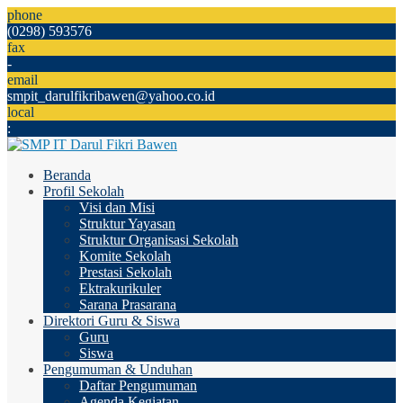
phone
(0298) 593576
fax
-
email
smpit_darulfikribawen@yahoo.co.id
local
:
Beranda
Profil Sekolah
Visi dan Misi
Struktur Yayasan
Struktur Organisasi Sekolah
Komite Sekolah
Prestasi Sekolah
Ektrakurikuler
Sarana Prasarana
Direktori Guru & Siswa
Guru
Siswa
Pengumuman & Unduhan
Daftar Pengumuman
Agenda Kegiatan