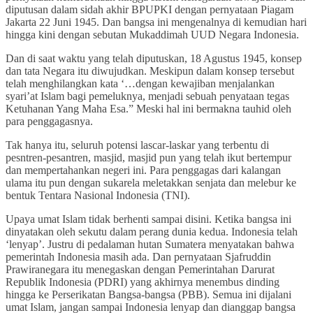
diputusan dalam sidah akhir BPUPKI dengan pernyataan Piagam
Jakarta 22 Juni 1945. Dan bangsa ini mengenalnya di kemudian hari
hingga kini dengan sebutan Mukaddimah UUD Negara Indonesia.
Dan di saat waktu yang telah diputuskan, 18 Agustus 1945, konsep
dan tata Negara itu diwujudkan. Meskipun dalam konsep tersebut
telah menghilangkan kata ‘…dengan kewajiban menjalankan
syari’at Islam bagi pemeluknya, menjadi sebuah penyataan tegas
Ketuhanan Yang Maha Esa.” Meski hal ini bermakna tauhid oleh
para penggagasnya.
Tak hanya itu, seluruh potensi lascar-laskar yang terbentu di
pesntren-pesantren, masjid, masjid pun yang telah ikut bertempur
dan mempertahankan negeri ini. Para penggagas dari kalangan
ulama itu pun dengan sukarela meletakkan senjata dan melebur ke
bentuk Tentara Nasional Indonesia (TNI).
Upaya umat Islam tidak berhenti sampai disini. Ketika bangsa ini
dinyatakan oleh sekutu dalam perang dunia kedua. Indonesia telah
‘lenyap’. Justru di pedalaman hutan Sumatera menyatakan bahwa
pemerintah Indonesia masih ada. Dan pernyataan Sjafruddin
Prawiranegara itu menegaskan dengan Pemerintahan Darurat
Republik Indonesia (PDRI) yang akhirnya menembus dinding
hingga ke Perserikatan Bangsa-bangsa (PBB). Semua ini dijalani
umat Islam, jangan sampai Indonesia lenyap dan dianggap bangsa