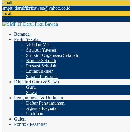
email
smpit_darulfikribawen@yahoo.co.id
local
:
Beranda
Profil Sekolah
Visi dan Misi
Struktur Yayasan
Struktur Organisasi Sekolah
Komite Sekolah
Prestasi Sekolah
Ektrakurikuler
Sarana Prasarana
Direktori Guru & Siswa
Guru
Siswa
Pengumuman & Unduhan
Daftar Pengumuman
Agenda Kegiatan
Unduhan
Galeri
Pondok Pesantren