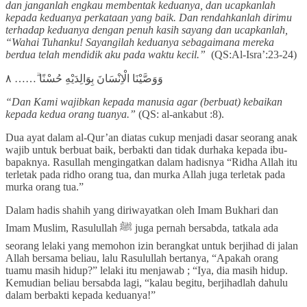
dan janganlah engkau membentak keduanya, dan ucapkanlah
kepada keduanya perkataan yang baik. Dan rendahkanlah dirimu
terhadap keduanya dengan penuh kasih sayang dan ucapkanlah,
“Wahai Tuhanku! Sayangilah keduanya sebagaimana mereka
berdua telah mendidik aku pada waktu kecil.”
(QS:Al-Isra’:23-24)
وَوَصَّيْنَا الْاِنْسَانَ بِوَالِدَيْهِ حُسْنًا ۗ…… ٨
“Dan Kami wajibkan kepada manusia agar (berbuat) kebaikan
kepada kedua orang tuanya.”
(QS: al-ankabut :8).
Dua ayat dalam al-Qur’an diatas cukup menjadi dasar seorang anak
wajib untuk berbuat baik, berbakti dan tidak durhaka kepada ibu-
bapaknya. Rasullah mengingatkan dalam hadisnya “Ridha Allah itu
terletak pada ridho orang tua, dan murka Allah juga terletak pada
murka orang tua.”
Dalam hadis shahih yang diriwayatkan oleh Imam Bukhari dan
Imam Muslim, Rasulullah ﷺ juga pernah bersabda, tatkala ada
seorang lelaki yang memohon izin berangkat untuk berjihad di jalan
Allah bersama beliau, lalu Rasulullah bertanya, “Apakah orang
tuamu masih hidup?” lelaki itu menjawab ; “Iya, dia masih hidup.
Kemudian beliau bersabda lagi, “kalau begitu, berjihadlah dahulu
dalam berbakti kepada keduanya!”