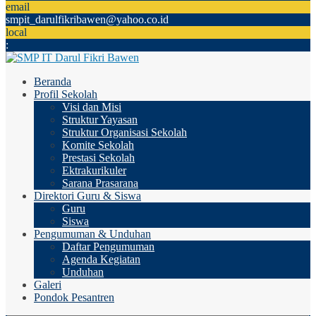
email
smpit_darulfikribawen@yahoo.co.id
local
:
Beranda
Profil Sekolah
Visi dan Misi
Struktur Yayasan
Struktur Organisasi Sekolah
Komite Sekolah
Prestasi Sekolah
Ektrakurikuler
Sarana Prasarana
Direktori Guru & Siswa
Guru
Siswa
Pengumuman & Unduhan
Daftar Pengumuman
Agenda Kegiatan
Unduhan
Galeri
Pondok Pesantren