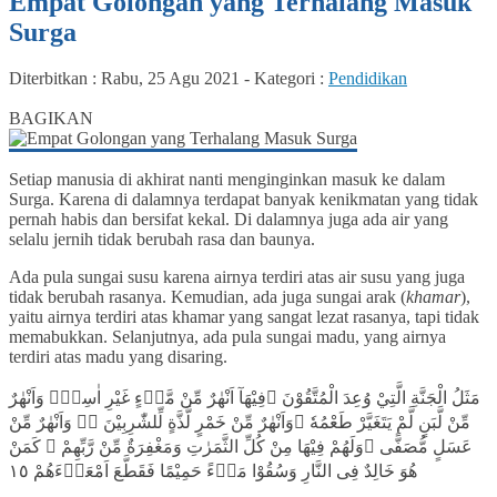
Empat Golongan yang Terhalang Masuk
Surga
Diterbitkan :
Rabu, 25 Agu 2021
-
Kategori :
Pendidikan
0
BAGIKAN
Setiap manusia di akhirat nanti menginginkan masuk ke dalam
Surga. Karena di dalamnya terdapat banyak kenikmatan yang tidak
pernah habis dan bersifat kekal. Di dalamnya juga ada air yang
selalu jernih tidak berubah rasa dan baunya.
Ada pula sungai susu karena airnya terdiri atas air susu yang juga
tidak berubah rasanya. Kemudian, ada juga sungai arak (
khamar
),
yaitu airnya terdiri atas khamar yang sangat lezat rasanya, tapi tidak
memabukkan. Selanjutnya, ada pula sungai madu, yang airnya
terdiri atas madu yang disaring.
مَثَلُ الْجَنَّةِ الَّتِيْ وُعِدَ الْمُتَّقُوْنَ ۗفِيْهَآ اَنْهٰرٌ مِّنْ مَّاۤءٍ غَيْرِ اٰسِنٍۚ وَاَنْهٰرٌ
مِّنْ لَّبَنٍ لَّمْ يَتَغَيَّرْ طَعْمُهٗ ۚوَاَنْهٰرٌ مِّنْ خَمْرٍ لَّذَّةٍ لِّلشّٰرِبِيْنَ ەۚ وَاَنْهٰرٌ مِّنْ
عَسَلٍ مُّصَفًّى ۗوَلَهُمْ فِيْهَا مِنْ كُلِّ الثَّمَرٰتِ وَمَغْفِرَةٌ مِّنْ رَّبِّهِمْ ۗ كَمَنْ
هُوَ خَالِدٌ فِى النَّارِ وَسُقُوْا مَاۤءً حَمِيْمًا فَقَطَّعَ اَمْعَاۤءَهُمْ ١٥