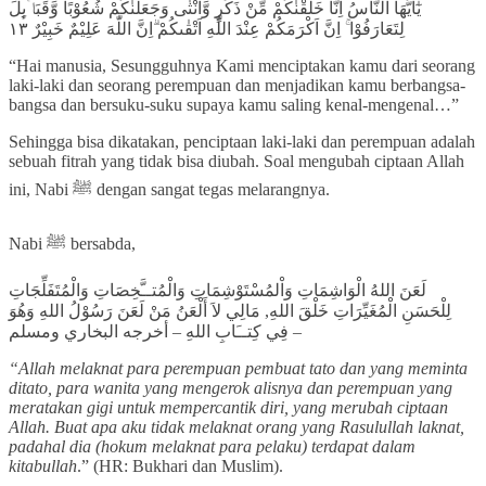
يٰٓاَيُّهَا النَّاسُ اِنَّا خَلَقْنٰكُمْ مِّنْ ذَكَرٍ وَّاُنْثٰى وَجَعَلْنٰكُمْ شُعُوْبًا وَّقَبَاۤىِٕلَ
لِتَعَارَفُوْا ۚ اِنَّ اَكْرَمَكُمْ عِنْدَ اللّٰهِ اَتْقٰىكُمْ ۗاِنَّ اللّٰهَ عَلِيْمٌ خَبِيْرٌ ١٣
“Hai manusia, Sesungguhnya Kami menciptakan kamu dari seorang
laki-laki dan seorang perempuan dan menjadikan kamu berbangsa-
bangsa dan bersuku-suku supaya kamu saling kenal-mengenal…”
Sehingga bisa dikatakan, penciptaan laki-laki dan perempuan adalah
sebuah fitrah yang tidak bisa diubah. Soal mengubah ciptaan Allah
ini, Nabi ﷺ dengan sangat tegas melarangnya.
Nabi ﷺ bersabda,
لَعَنَ اللهُ الْوَاشِمَاتِ وَاْلمُسْتَوْشِمَاتِ وَالْمُتــَّخِصَاتِ وَالْمُتَفَلِّجَاتِ
لِلْحَسَنِ الْمُغَيِّرَاتِ خَلْقَ اللهِ, مَالِي لاَ أَلْعَنُ مَنْ لَعَنَ رَسُوْلُ اللهِ وَهُوَ
فِي كِتــَابِ اللهِ – أخرجه البخاري ومسلم –
“Allah melaknat para perempuan pembuat tato dan yang meminta
ditato, para wanita yang mengerok alisnya dan perempuan yang
meratakan gigi untuk mempercantik diri, yang merubah ciptaan
Allah. Buat apa aku tidak melaknat orang yang Rasulullah laknat,
padahal dia (hokum melaknat para pelaku) terdapat dalam
kitabullah
.” (HR: Bukhari dan Muslim).