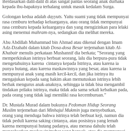
Berdasarkan dalil-dalil di atas sangat pantas seorang anak durhaka
kepada ibu-bapaknya terhalang untuk masuk kedalam Surga.
Golongan kedua adalah
dayyuts.
Yaitu suami yang tidak mempunyai
rasa cemburu terhadap keluarganya, atau orang tidak mempunyai
rasa cemburu kepada keluarganya dan yang mengizinkan para lelaki
asing menemui
mahram-
nya, sedangkan dia melihat mereka.
Abu Abdillah Muhammad bin Ahmad atau dikenal dengan Imam
Adz-Dzahabi dalam kitab
Dosa-dosa Besar
terjemahan kitab
Al-
Khabair
menulis perkataan Mushannif dia berkata; ”Seorang yang
memperkirakan istrinya berbuat seorang, lalu dia berpura-pura tidak
mengetahuinya karena cintanya kepada Istrinya, atau karena ia
punya hutang, atau karena maskawinnya yang besar, atau karena ia
mempunyai anak yang masih kecil-kecil, dan jika istrinya itu
mengajukan kepada sang hakim akan memutuskan istrinya lebih
berhak mengurus anak-anaknya, sehingga ia tidak bisa mengambil
tindakan prilaku istrinya, maka tidak ada sama sekali kebaikan pada,
pada orang yang tidak lagi memiliki rasa kecemburuan.”
Dr. Mustafa Murad dalam bukunya
Pedoman Hidup Seorang
Muslim
terjemehan dari
Minhajul Mukmin
juga menyebutkan,
orang yang menduga bahwa istrinya telah berbuat keji, namun dia
tidak peduli karena saking cintanya, atau posisinya yang lemah
karena mempunyai hutang padanya, atau merasa dahulu telah