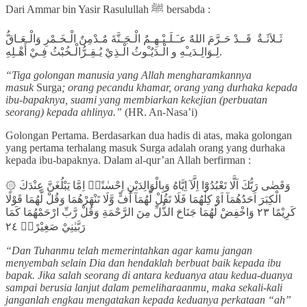
Dari Ammar bin Yasir Rasulullah ﷺ bersabda :
ثَـلاَثَـةٌ قَــدْ حَـرَّمَ اللهٌ عـَـلَـيْـهِـمٌ الْـجَـنَّةَ مٌـدْمِنٌ الْـخَـمْرِ وَالْـعَـاقُّ
لِـوَالِـدَيـْهِ و الْـدَيٌـْوثُ الْـذِيْ يُـقِـرُّالْـخُبْثُ فِـيْ أَهْـلِهِ.
“Tiga golongan manusia yang Allah mengharamkannya
masuk
Surga
; orang pecandu khamar, orang yang durhaka kepada
ibu-bapaknya, suami yang membiarkan kekejian (perbuatan
seorang) kepada ahlinya.”
(HR. An-Nasa’i)
Golongan Pertama. Berdasarkan dua hadis di atas, maka golongan
yang pertama terhalang masuk Surga adalah orang yang durhaka
kepada ibu-bapaknya. Dalam al-qur’an Allah berfirman :
۞ وَقَضٰى رَبُّكَ اَلَّا تَعْبُدُوْٓا اِلَّآ اِيَّاهُ وَبِالْوَالِدَيْنِ اِحْسٰنًاۗ اِمَّا يَبْلُغَنَّ عِنْدَكَ
الْكِبَرَ اَحَدُهُمَآ اَوْ كِلٰهُمَا فَلَا تَقُلْ لَّهُمَآ اُفٍّ وَّلَا تَنْهَرْهُمَا وَقُلْ لَّهُمَا قَوْلًا
كَرِيْمًا ٢٣ وَاخْفِضْ لَهُمَا جَنَاحَ الذُّلِّ مِنَ الرَّحْمَةِ وَقُلْ رَّبِّ ارْحَمْهُمَا كَمَا
رَبَّيٰنِيْ صَغِيْرًاۗ ٢٤
“Dan Tuhanmu telah memerintahkan agar kamu jangan
menyembah selain Dia dan hendaklah berbuat baik kepada ibu
bapak. Jika salah seorang di antara keduanya atau kedua-duanya
sampai berusia lanjut dalam pemeliharaanmu, maka sekali-kali
janganlah engkau mengatakan kepada keduanya perkataan “ah”