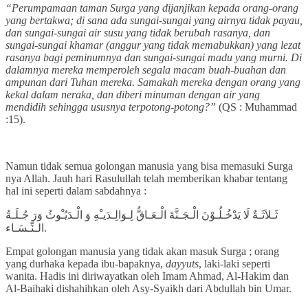
“Perumpamaan taman Surga yang dijanjikan kepada orang-orang
yang bertakwa; di sana ada sungai-sungai yang airnya tidak payau,
dan sungai-sungai air susu yang tidak berubah rasanya, dan
sungai-sungai khamar (anggur yang tidak memabukkan) yang lezat
rasanya bagi peminumnya dan sungai-sungai madu yang murni. Di
dalamnya mereka memperoleh segala macam buah-buahan dan
ampunan dari Tuhan mereka. Samakah mereka dengan orang yang
kekal dalam neraka, dan diberi minuman dengan air yang
mendidih sehingga ususnya terpotong-potong?”
(QS : Muhammad
:15).
Namun tidak semua golongan manusia yang bisa memasuki Surga
nya Allah. Jauh hari Rasulullah telah memberikan khabar tentang
hal ini seperti dalam sabdahnya :
ثَـلاَثَـةٌ لَا يَدْخُـلُـوْنَ الْـجَـنَّةَ الْـعَـاقُّ لِـوَالِـدَيـْهِ وَ الْـدَيُـْوثُ وَرَ جُـلَـةُ
الـنِّـسَـاء.
Empat golongan manusia yang tidak akan masuk Surga ; orang
yang durhaka kepada ibu-bapaknya,
dayyuts
, laki-laki seperti
wanita. Hadis ini diriwayatkan oleh Imam Ahmad, Al-Hakim dan
Al-Baihaki dishahihkan oleh Asy-Syaikh dari Abdullah bin Umar.