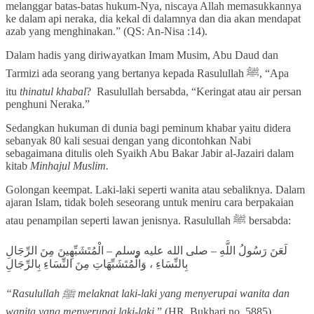
melanggar batas-batas hukum-Nya, niscaya Allah memasukkannya
ke dalam api neraka, dia kekal di dalamnya dan dia akan mendapat
azab yang menghinakan.” (QS: An-Nisa :14).
Dalam hadis yang diriwayatkan Imam Musim, Abu Daud dan
Tarmizi ada seorang yang bertanya kepada Rasulullah ﷺ, “Apa
itu
thinatul khabal
? Rasulullah bersabda, “Keringat atau air persan
penghuni Neraka.”
Sedangkan hukuman di dunia bagi peminum khabar yaitu didera
sebanyak 80 kali sesuai dengan yang dicontohkan Nabi
sebagaimana ditulis oleh Syaikh Abu Bakar Jabir al-Jazairi dalam
kitab
Minhajul Muslim.
Golongan keempat. Laki-laki seperti wanita atau sebaliknya. Dalam
ajaran Islam, tidak boleh seseorang untuk meniru cara berpakaian
atau penampilan seperti lawan jenisnya. Rasulullah ﷺ bersabda:
لَعَنَ رَسُولُ اللَّهِ – صلى الله عليه وسلم – الْمُتَشَبِّهِينَ مِنَ الرِّجَالِ
بِالنِّسَاءِ ، وَالْمُتَشَبِّهَاتِ مِنَ النِّسَاءِ بِالرِّجَالِ
“Rasulullah ﷺ melaknat laki-laki yang menyerupai wanita dan
wanita yang menyerupai laki-laki.
” (HR. Bukhari no. 5885).