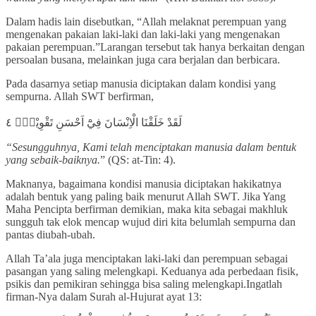
Dalam hadis lain disebutkan, “Allah melaknat perempuan yang
mengenakan pakaian laki-laki dan laki-laki yang mengenakan
pakaian perempuan.”Larangan tersebut tak hanya berkaitan dengan
persoalan busana, melainkan juga cara berjalan dan berbicara.
Pada dasarnya setiap manusia diciptakan dalam kondisi yang
sempurna. Allah SWT berfirman,
لَقَدْ خَلَقْنَا الْاِنْسَانَ فِيْٓ اَحْسَنِ تَقْوِيْمٍۖ ٤
“Sesungguhnya, Kami telah menciptakan manusia dalam bentuk
yang sebaik-baiknya.
” (QS: at-Tin: 4).
Maknanya, bagaimana kondisi manusia diciptakan hakikatnya
adalah bentuk yang paling baik menurut Allah SWT. Jika Yang
Maha Pencipta berfirman demikian, maka kita sebagai makhluk
sungguh tak elok mencap wujud diri kita belumlah sempurna dan
pantas diubah-ubah.
Allah Ta’ala juga menciptakan laki-laki dan perempuan sebagai
pasangan yang saling melengkapi. Keduanya ada perbedaan fisik,
psikis dan pemikiran sehingga bisa saling melengkapi.Ingatlah
firman-Nya dalam Surah al-Hujurat ayat 13: