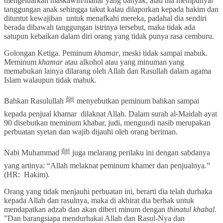
mengeluarkan maskawin/mahar yang banyak, atau dia mempunyai
tanggungan anak sehingga takut kalau dilaporkan kepada hakim dan
dituntut kewajiban untuk menafkahi mereka, padahal dia sendiri
berada dibawah tanggungan istrinya tersebut, maka tidak ada
satupun kebaikan dalam diri orang yang tidak punya rasa cemburu.
Golongan Ketiga. Peminum
khamar
, meski tidak sampai mabuk.
Meminum
khamar
atau alkohol atau yang minuman yang
memabukan lainya dilarang oleh Allah dan Rasullah dalam agama
Islam walaupun tidak mabuk.
Bahkan Rasulullah ﷺ menyebutkan peminum bahkan sampai
kepada penjual khamar dilaknat Allah. Dalam surah al-Maidah ayat
90 disebutkan meminum khabar, judi, mengundi nasib merupakan
perbuatan syetan dan wajib dijauhi oleh orang beriman.
Nabi Muhammad ﷺ juga melarang perilaku ini dengan sabdanya
yang artinya: “Allah melaknat peminum khamer dan penjualnya.”
(HR: Hakim).
Orang yang tidak menjauhi perbuatan ini, berarti dia telah durhaka
kepada Allah dan rasulnya, maka di akhirat dia berhak untuk
mendapatkan adzab dan akan diberi minum dengan
thinatul khabal
.
”Dan barangsiapa mendurhakai Allah dan Rasul-Nya dan