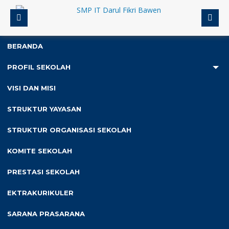
BERANDA
PROFIL SEKOLAH
1
VISI DAN MISI
Anda ada di :
Home
/
Pendidikan
/
17 Negara dengan Sistem
STRUKTUR YAYASAN
Pendidikan Terbaik di Dunia, Cek Daftarnya
STRUKTUR ORGANISASI SEKOLAH
17 Negara dengan Sistem
KOMITE SEKOLAH
Pendidikan Terbaik di Dunia,
PRESTASI SEKOLAH
Cek Daftarnya
EKTRAKURIKULER
Diterbitkan :
Sabtu, 11 Sep 2021
-
Kategori :
Pendidikan
SARANA PRASARANA