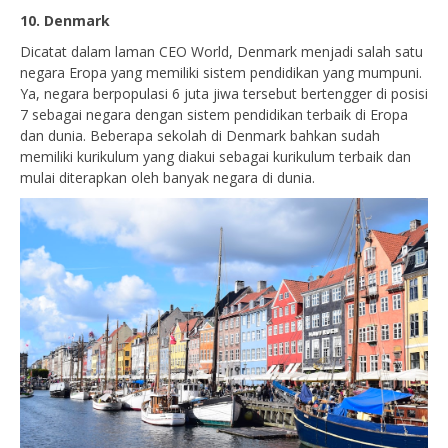
10. Denmark
Dicatat dalam laman CEO World, Denmark menjadi salah satu
negara Eropa yang memiliki sistem pendidikan yang mumpuni.
Ya, negara berpopulasi 6 juta jiwa tersebut bertengger di posisi
7 sebagai negara dengan sistem pendidikan terbaik di Eropa
dan dunia. Beberapa sekolah di Denmark bahkan sudah
memiliki kurikulum yang diakui sebagai kurikulum terbaik dan
mulai diterapkan oleh banyak negara di dunia.