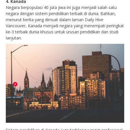
4. Kanada
Negara berpopulasi 40 juta jiwa ini juga menjadi salah satu
negara dengan sistem pendidikan terbaik di dunia. Bahkan,
menurut berita yang dimuat dalam laman Daily Hive
Vancouver, Kanada menjadi negara yang menempati peringkat
ke-3 terbaik dunia khusus untuk urusan pendidikan dan studi
lanjutan.