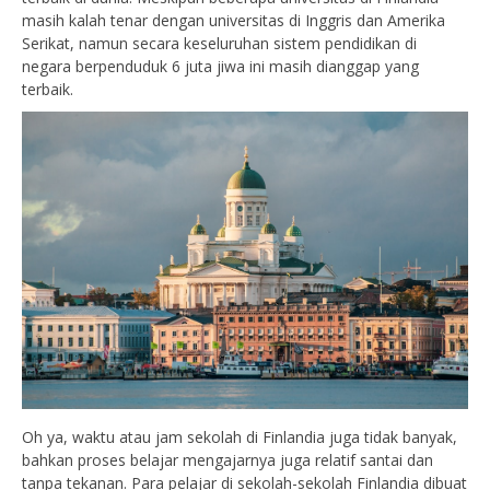
masih kalah tenar dengan universitas di Inggris dan Amerika
Serikat, namun secara keseluruhan sistem pendidikan di
negara berpenduduk 6 juta jiwa ini masih dianggap yang
terbaik.
Oh ya, waktu atau jam sekolah di Finlandia juga tidak banyak,
bahkan proses belajar mengajarnya juga relatif santai dan
tanpa tekanan. Para pelajar di sekolah-sekolah Finlandia dibuat