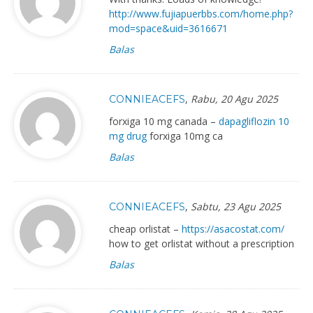
http://www.fujiapuerbbs.com/home.php?
mod=space&uid=3616671
Balas
,
Rabu, 20 Agu 2025
CONNIEACEFS
forxiga 10 mg canada –
dapagliflozin 10
mg drug
forxiga 10mg ca
Balas
,
Sabtu, 23 Agu 2025
CONNIEACEFS
cheap orlistat –
https://asacostat.com/
how to get orlistat without a prescription
Balas