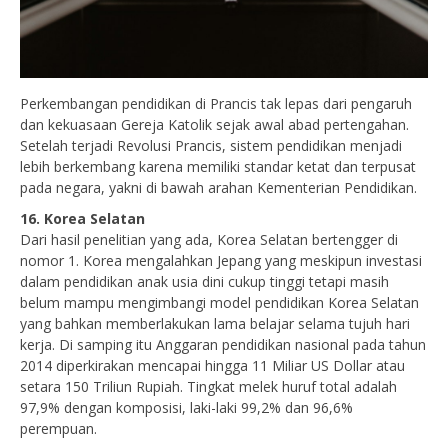
Perkembangan pendidikan di Prancis tak lepas dari pengaruh
dan kekuasaan Gereja Katolik sejak awal abad pertengahan.
Setelah terjadi Revolusi Prancis, sistem pendidikan menjadi
lebih berkembang karena memiliki standar ketat dan terpusat
pada negara, yakni di bawah arahan Kementerian Pendidikan.
16. Korea Selatan
Dari hasil penelitian yang ada, Korea Selatan bertengger di
nomor 1. Korea mengalahkan Jepang yang meskipun investasi
dalam pendidikan anak usia dini cukup tinggi tetapi masih
belum mampu mengimbangi model pendidikan Korea Selatan
yang bahkan memberlakukan lama belajar selama tujuh hari
kerja. Di samping itu Anggaran pendidikan nasional pada tahun
2014 diperkirakan mencapai hingga 11 Miliar US Dollar atau
setara 150 Triliun Rupiah. Tingkat melek huruf total adalah
97,9% dengan komposisi, laki-laki 99,2% dan 96,6%
perempuan.