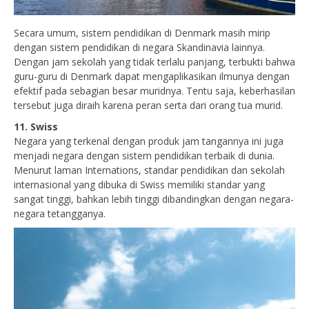
Secara umum, sistem pendidikan di Denmark masih mirip
dengan sistem pendidikan di negara Skandinavia lainnya.
Dengan jam sekolah yang tidak terlalu panjang, terbukti bahwa
guru-guru di Denmark dapat mengaplikasikan ilmunya dengan
efektif pada sebagian besar muridnya. Tentu saja, keberhasilan
tersebut juga diraih karena peran serta dari orang tua murid.
11. Swiss
Negara yang terkenal dengan produk jam tangannya ini juga
menjadi negara dengan sistem pendidikan terbaik di dunia.
Menurut laman Internations, standar pendidikan dan sekolah
internasional yang dibuka di Swiss memiliki standar yang
sangat tinggi, bahkan lebih tinggi dibandingkan dengan negara-
negara tetangganya.