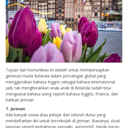
Tujuan dari komunikasi ini adalah untuk mempersiapkan
generasi muda Belanda dalam persaingan global yang
menggunakan bahasa Inggris sebagai bahasa internasional.
Jadi, tak mengherankan anak-anak di Belanda sudah bisa
menguasai bahasa asing seperti bahasa Inggris, Prancis, dan
bahkan Jerman.
7. Jerman
Ada banyak siswa atau pelajar dari seluruh dunia yang
mendaftarkan diri untuk bersekolah di Jerman. Biasanya, studi
lanjutan seperti kedokteran spesialis, automotif, teknik mesin,