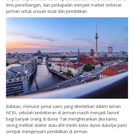
ilmu penerbangan, dan perkapalan menjadi market terbesar
Jerman untuk urusan studi dan pendidikan.
Bahkan, menurut jurnal sains yang diterbitkan dalam laman
NCBI, sekolah kedokteran di Jerman masih menjadi favorit
bagi banyak orang di dunia. Tak mengherankan jika kamu
sering melihat dokter atau ahli medis kelas dunia dulunya pasti
sempat mengenyam pendidikan di Jerman.