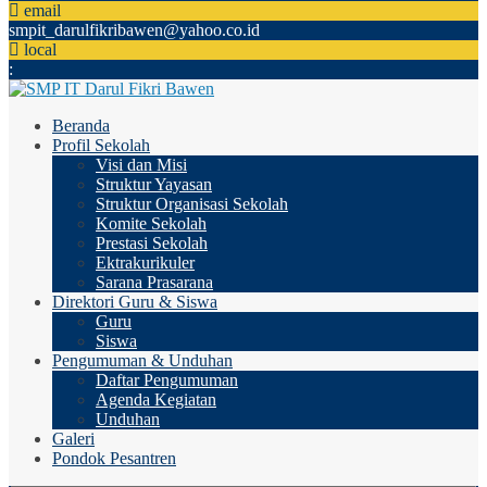
email
smpit_darulfikribawen@yahoo.co.id
local
:
Beranda
Profil Sekolah
Visi dan Misi
Struktur Yayasan
Struktur Organisasi Sekolah
Komite Sekolah
Prestasi Sekolah
Ektrakurikuler
Sarana Prasarana
Direktori Guru & Siswa
Guru
Siswa
Pengumuman & Unduhan
Daftar Pengumuman
Agenda Kegiatan
Unduhan
Galeri
Pondok Pesantren