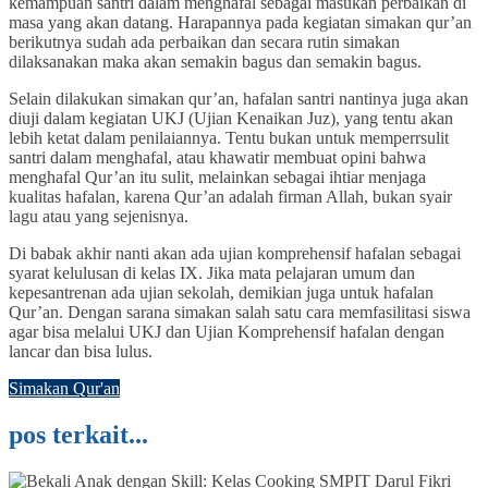
kemampuan santri dalam menghafal sebagai masukan perbaikan di
masa yang akan datang. Harapannya pada kegiatan simakan qur’an
berikutnya sudah ada perbaikan dan secara rutin simakan
dilaksanakan maka akan semakin bagus dan semakin bagus.
Selain dilakukan simakan qur’an, hafalan santri nantinya juga akan
diuji dalam kegiatan UKJ (Ujian Kenaikan Juz), yang tentu akan
lebih ketat dalam penilaiannya. Tentu bukan untuk memperrsulit
santri dalam menghafal, atau khawatir membuat opini bahwa
menghafal Qur’an itu sulit, melainkan sebagai ihtiar menjaga
kualitas hafalan, karena Qur’an adalah firman Allah, bukan syair
lagu atau yang sejenisnya.
Di babak akhir nanti akan ada ujian komprehensif hafalan sebagai
syarat kelulusan di kelas IX. Jika mata pelajaran umum dan
kepesantrenan ada ujian sekolah, demikian juga untuk hafalan
Qur’an. Dengan sarana simakan salah satu cara memfasilitasi siswa
agar bisa melalui UKJ dan Ujian Komprehensif hafalan dengan
lancar dan bisa lulus.
Simakan Qur'an
pos terkait...