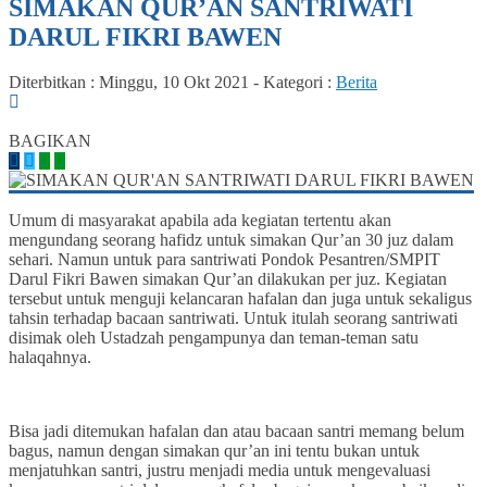
SIMAKAN QUR’AN SANTRIWATI
DARUL FIKRI BAWEN
Diterbitkan :
Minggu, 10 Okt 2021
-
Kategori :
Berita
0
BAGIKAN
Umum di masyarakat apabila ada kegiatan tertentu akan
mengundang seorang hafidz untuk simakan Qur’an 30 juz dalam
sehari. Namun untuk para santriwati Pondok Pesantren/SMPIT
Darul Fikri Bawen simakan Qur’an dilakukan per juz. Kegiatan
tersebut untuk menguji kelancaran hafalan dan juga untuk sekaligus
tahsin terhadap bacaan santriwati. Untuk itulah seorang santriwati
disimak oleh Ustadzah pengampunya dan teman-teman satu
halaqahnya.
Bisa jadi ditemukan hafalan dan atau bacaan santri memang belum
bagus, namun dengan simakan qur’an ini tentu bukan untuk
menjatuhkan santri, justru menjadi media untuk mengevaluasi