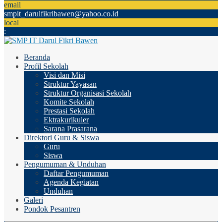
email
smpit_darulfikribawen@yahoo.co.id
local
:
Beranda
Profil Sekolah
Visi dan Misi
Struktur Yayasan
Struktur Organisasi Sekolah
Komite Sekolah
Prestasi Sekolah
Ektrakurikuler
Sarana Prasarana
Direktori Guru & Siswa
Guru
Siswa
Pengumuman & Unduhan
Daftar Pengumuman
Agenda Kegiatan
Unduhan
Galeri
Pondok Pesantren