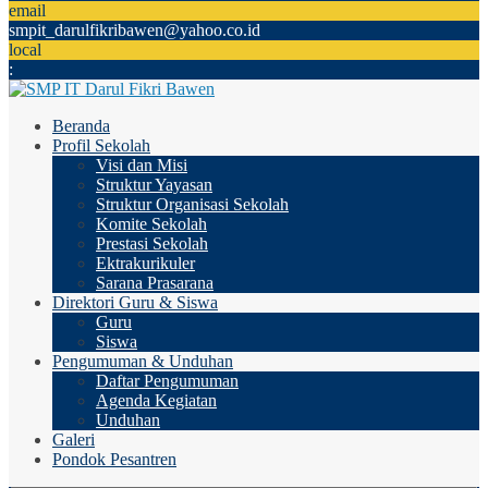
email
smpit_darulfikribawen@yahoo.co.id
local
:
Beranda
Profil Sekolah
Visi dan Misi
Struktur Yayasan
Struktur Organisasi Sekolah
Komite Sekolah
Prestasi Sekolah
Ektrakurikuler
Sarana Prasarana
Direktori Guru & Siswa
Guru
Siswa
Pengumuman & Unduhan
Daftar Pengumuman
Agenda Kegiatan
Unduhan
Galeri
Pondok Pesantren