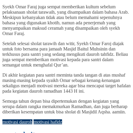
Syekh Omar Faraj juga sempat memberikan kultum sebelum
pelaksanaan sholat tarawaih, yang disampaikan dalam bahasa Arab.
Meskipun kebanyakan tidak atau belum memahami sepenuhnya
bahasa yang digunakan khotib, namun ada penerjemah yang
menyampaikan maksud ceramah yang disampaikan oleh syekh
Omar Faraj.
Setelah selesai sholat tarawih dan witir, Syekh Omar Faroj diajak
untuk foto bersama para jamaah Masjid Baitul Muhsinin dan
terkhusus para santri yang sedang mengikuti dauroh tahfidz. Beliau
juga sempat memberikan motivasi kepada para santri dalam
semangat untuk menghafal Qur’an.
Di akhir kegiatan para santri meminta tanda tangan di atas mushaf
masing-masing kepada syaikh Omar sebagai kenang-kenangan
sekaligus menjadi motivasi mereka agar bisa mencapai target hafalan
pada kegiatan dauroh ramadhan 1443 H ini.
Semoga tahun depan bisa dipertemukan dengan kegiatan yang
serupa dalam rangka memakmurkan Ramadhan, dan juga berharap
diberikan kesempatan untuk bisa sholat di Masjidil Aqsha. aamiin.
motivasi dauroh
motivasi hafidz