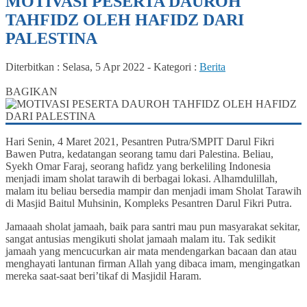
MOTIVASI PESERTA DAUROH
TAHFIDZ OLEH HAFIDZ DARI
PALESTINA
Diterbitkan :
Selasa, 5 Apr 2022
-
Kategori :
Berita
0
BAGIKAN
Hari Senin, 4 Maret 2021, Pesantren Putra/SMPIT Darul Fikri
Bawen Putra, kedatangan seorang tamu dari Palestina. Beliau,
Syekh Omar Faraj, seorang hafidz yang berkeliling Indonesia
menjadi imam sholat tarawih di berbagai lokasi. Alhamdulillah,
malam itu beliau bersedia mampir dan menjadi imam Sholat Tarawih
di Masjid Baitul Muhsinin, Kompleks Pesantren Darul Fikri Putra.
Jamaaah sholat jamaah, baik para santri mau pun masyarakat sekitar,
sangat antusias mengikuti sholat jamaah malam itu. Tak sedikit
jamaah yang mencucurkan air mata mendengarkan bacaan dan atau
menghayati lantunan firman Allah yang dibaca imam, mengingatkan
mereka saat-saat beri’tikaf di Masjidil Haram.