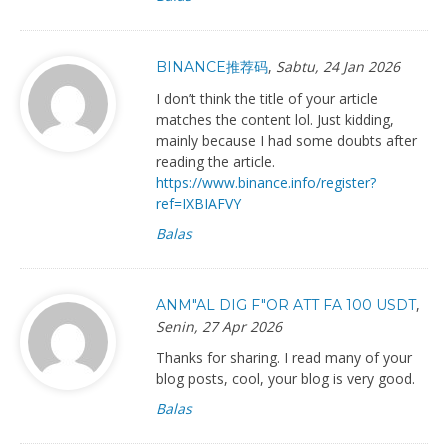
,
Sabtu, 24 Jan 2026
BINANCE推荐码
I don’t think the title of your article
matches the content lol. Just kidding,
mainly because I had some doubts after
reading the article.
https://www.binance.info/register?
ref=IXBIAFVY
Balas
,
ANM"AL DIG F"OR ATT FA 100 USDT
Senin, 27 Apr 2026
Thanks for sharing. I read many of your
blog posts, cool, your blog is very good.
Balas