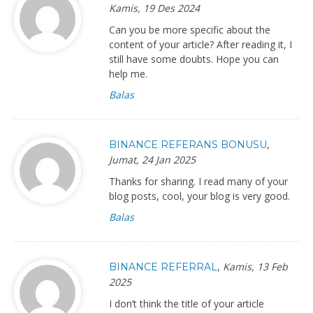
Kamis, 19 Des 2024
Can you be more specific about the
content of your article? After reading it, I
still have some doubts. Hope you can
help me.
Balas
,
BINANCE REFERANS BONUSU
Jumat, 24 Jan 2025
Thanks for sharing. I read many of your
blog posts, cool, your blog is very good.
Balas
,
Kamis, 13 Feb
BINANCE REFERRAL
2025
I don’t think the title of your article