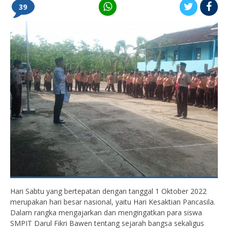
39
Hari Sabtu yang bertepatan dengan tanggal 1 Oktober 2022
merupakan hari besar nasional, yaitu Hari Kesaktian Pancasila.
Dalam rangka mengajarkan dan mengingatkan para siswa
SMPIT Darul Fikri Bawen tentang sejarah bangsa sekaligus