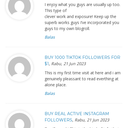
I enjoy what you guys are usually up too.
This type of
clever work and exposure! Keep up the
superb works guys I’ve incorporated you
guys to my own blogroll.
Balas
BUY 1000 TIKTOK FOLLOWERS FOR
,
Rabu, 21 Jun 2023
$1
This is my first time visit at here and i am
genuinely pleassant to read everthing at
alone place.
Balas
BUY REAL ACTIVE INSTAGRAM
,
Rabu, 21 Jun 2023
FOLLOWERS