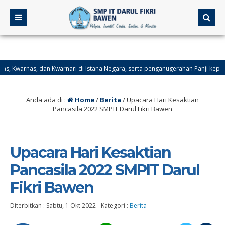
rnari di Istana Negara, serta penganugerahan Panji kepada Gerakan Pramuka ol
Anda ada di :
Home
/
Berita
/
Upacara Hari Kesaktian
Pancasila 2022 SMPIT Darul Fikri Bawen
Upacara Hari Kesaktian
Pancasila 2022 SMPIT Darul
Fikri Bawen
Diterbitkan :
Sabtu, 1 Okt 2022
-
Kategori :
Berita