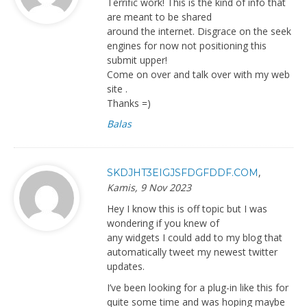
Terrific work! This is the kind of info that
are meant to be shared
around the internet. Disgrace on the seek
engines for now not positioning this
submit upper!
Come on over and talk over with my web
site .
Thanks =)
Balas
,
SKDJHT3EIGJSFDGFDDF.COM
Kamis, 9 Nov 2023
Hey I know this is off topic but I was
wondering if you knew of
any widgets I could add to my blog that
automatically tweet my newest twitter
updates.
I’ve been looking for a plug-in like this for
quite some time and was hoping maybe