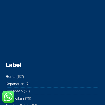
Label
Berita
(137)
Kepanduan
(7)
Kesiswaan
(37)
Pendidikan
(79)