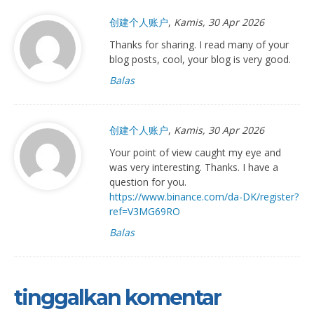
,
Kamis, 30 Apr 2026
创建个人账户
Thanks for sharing. I read many of your
blog posts, cool, your blog is very good.
Balas
,
Kamis, 30 Apr 2026
创建个人账户
Your point of view caught my eye and
was very interesting. Thanks. I have a
question for you.
https://www.binance.com/da-DK/register?
ref=V3MG69RO
Balas
tinggalkan komentar