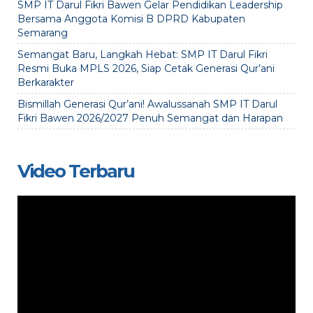
SMP IT Darul Fikri Bawen Gelar Pendidikan Leadership
Bersama Anggota Komisi B DPRD Kabupaten
Semarang
Semangat Baru, Langkah Hebat: SMP IT Darul Fikri
Resmi Buka MPLS 2026, Siap Cetak Generasi Qur’ani
Berkarakter
Bismillah Generasi Qur’ani! Awalussanah SMP IT Darul
Fikri Bawen 2026/2027 Penuh Semangat dan Harapan
Video Terbaru