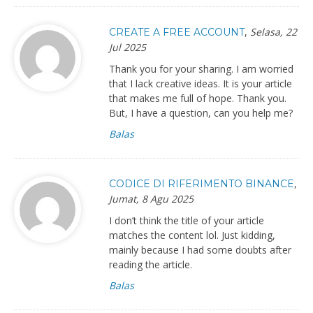
,
Selasa, 22
CREATE A FREE ACCOUNT
Jul 2025
Thank you for your sharing. I am worried
that I lack creative ideas. It is your article
that makes me full of hope. Thank you.
But, I have a question, can you help me?
Balas
,
CODICE DI RIFERIMENTO BINANCE
Jumat, 8 Agu 2025
I don’t think the title of your article
matches the content lol. Just kidding,
mainly because I had some doubts after
reading the article.
Balas