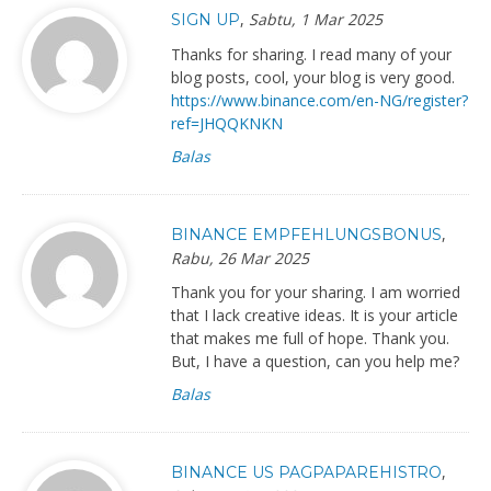
,
Sabtu, 1 Mar 2025
SIGN UP
Thanks for sharing. I read many of your
blog posts, cool, your blog is very good.
https://www.binance.com/en-NG/register?
ref=JHQQKNKN
Balas
,
BINANCE EMPFEHLUNGSBONUS
Rabu, 26 Mar 2025
Thank you for your sharing. I am worried
that I lack creative ideas. It is your article
that makes me full of hope. Thank you.
But, I have a question, can you help me?
Balas
,
BINANCE US PAGPAPAREHISTRO