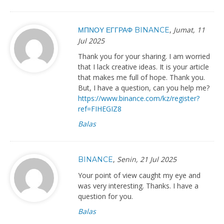
,
Jumat, 11
ΜΠΝΟΥ ΕΓΓΡΑΦ BINANCE
Jul 2025
Thank you for your sharing. I am worried
that I lack creative ideas. It is your article
that makes me full of hope. Thank you.
But, I have a question, can you help me?
https://www.binance.com/kz/register?
ref=FIHEGIZ8
Balas
,
Senin, 21 Jul 2025
BINANCE
Your point of view caught my eye and
was very interesting. Thanks. I have a
question for you.
Balas