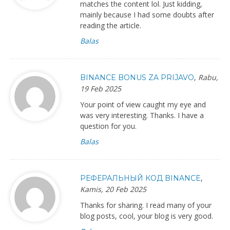
matches the content lol. Just kidding,
mainly because I had some doubts after
reading the article.
Balas
,
Rabu,
BINANCE BONUS ZA PRIJAVO
19 Feb 2025
Your point of view caught my eye and
was very interesting. Thanks. I have a
question for you.
Balas
,
РЕФЕРАЛЬНЫЙ КОД BINANCE
Kamis, 20 Feb 2025
Thanks for sharing. I read many of your
blog posts, cool, your blog is very good.